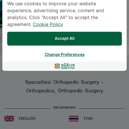
We use cookies to improve your website
experience, advertising service, content and
analytics. Click "Accept All" to accept the
agreement.
Cookie Policy
Accept All
Change Preferences
CHUMNARN SRIBOONYOUNG
, M.D.
Specialties: Orthopedic Surgery
-
Orthopedics, Orthopedic Surgery
ဘာသာစကား
ENGLISH
THAI