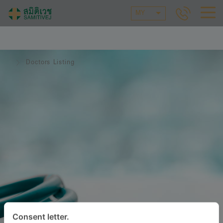
MY
Doctors Listing
Consent letter.