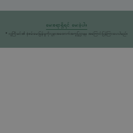
မေးစရာရှိရင် မေးခဲ့ပါ။
* လူကြီးမင်း၏ စုံစမ်းမေးမြန်းမှုကိုလူနာအထောက်အကူပြုဌာနမှ အကြောင်းပြန်ကြားပေးပါမည်။