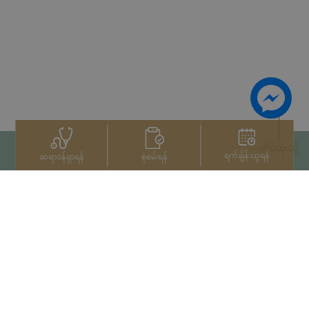
ထိပ်ဆုံးသို့
ရက်ချိန်းယူရန်
စုံစမ်းရန်
ဆရာဝန်ရှာရန်
ဆက်သွယ်ရန်
+66 2022 2222