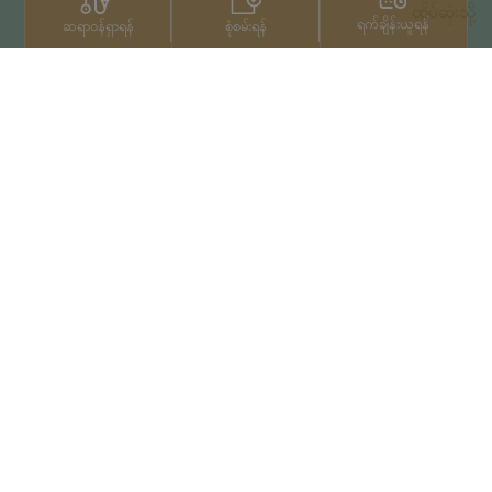
ထိပ်ဆုံးသို့
ရက်ချိန်းယူရန်
စုံစမ်းရန်
ဆရာဝန်ရှာရန်
ဆက်သွယ်ရန်
+66 2022 2222
မူပိုင်ခွင့်© 2026 Samitivej PCL
မှ မူပိုင်ခွင့်များရယူပြီးဖြစ်သည်။
Privacy Notice
အသုံးပြုမှုကာလ