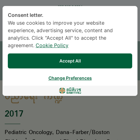
ဘာသာစကား
Consent letter.
ENGLISH
THAI
We use cookies to improve your website
experience, advertising service, content and
analytics. Click "Accept All" to accept the
ရက်ချိန်းယူရန်
agreement.
Cookie Policy
မေးစရာရှိရင် မေးခဲ့ပါ။
Accept All
* လူကြီးမင်း၏ စုံစမ်းမေးမြန်းမှုကိုလူနာအထောက်အကူပြုဌာနမှ အကြောင်းပြန်ကြားပေးပါမည်။
Change Preferences
ပညာရေး ကဏ္ဍ
2017
Pediatric Oncology, Dana-Farber/Boston