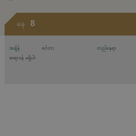
8
နေ
အချိန်
စင်တာ
တည်နေရာ
ဆရာဝန် မရှိပါ၊