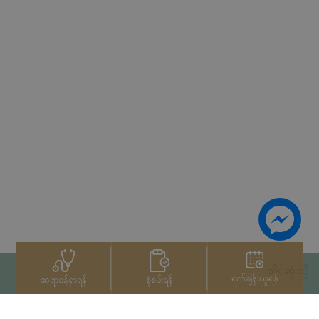
ထိပ်ဆုံးသို့
ရက်ချိန်းယူရန်
စုံစမ်းရန်
ဆရာဝန်ရှာရန်