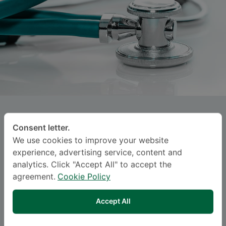
APINUN LUKSANACHINDA
MAWSON
, M.D.
Consent letter.
We use cookies to improve your website
experience, advertising service, content and
ဆစ်မီတဝေ့ ဆရီနာခရင်
analytics. Click "Accept All" to accept the
agreement.
Cookie Policy
Specialties: Obstetrics and Gynaecology
-
Obstetrics and Gynaecology
Accept All