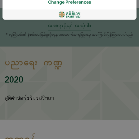
Change Preferences
ရက်ချိန်းယူရန်
မေးစရာရှိရင် မေးခဲ့ပါ။
* လူကြီးမင်း၏ စုံစမ်းမေးမြန်းမှုကိုလူနာအထောက်အကူပြုဌာနမှ အကြောင်းပြန်ကြားပေးပါမည်။
ပညာရေး ကဏ္ဍ
2020
สูติศาสตร์นรีเวชวิทยา