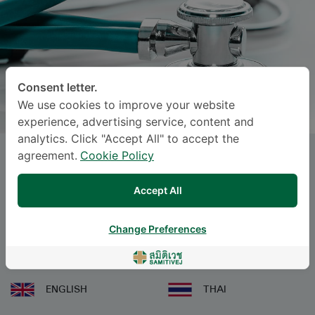
Consent letter.
We use cookies to improve your website
experience, advertising service, content and
analytics. Click "Accept All" to accept the
agreement.
Cookie Policy
Dr.
ALISA SUKNATE
, M.D.
Accept All
Specialties: Internal Medicine
-
Internal Medicine
Change Preferences
ဘာသာစကား
ENGLISH
THAI