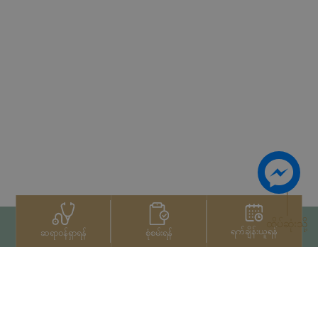
ထိပ်ဆုံးသို့
ရက်ချိန်းယူရန်
စုံစမ်းရန်
ဆရာဝန်ရှာရန်