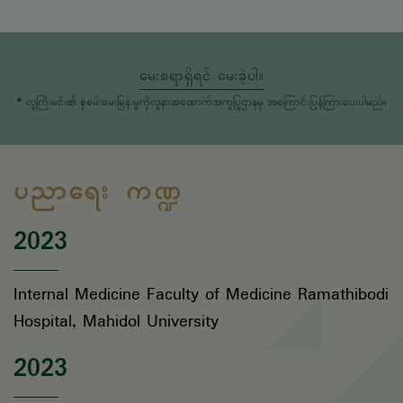
မေးစရာရှိရင် မေးခဲ့ပါ။
* လူကြီးမင်း၏ စုံစမ်းမေးမြန်းမှုကိုလူနာအထောက်အကူပြုဌာနမှ အကြောင်းပြန်ကြားပေးပါမည်။
ပညာရေး ကဏ္ဍ
2023
Internal Medicine Faculty of Medicine Ramathibodi
Hospital, Mahidol University
2023