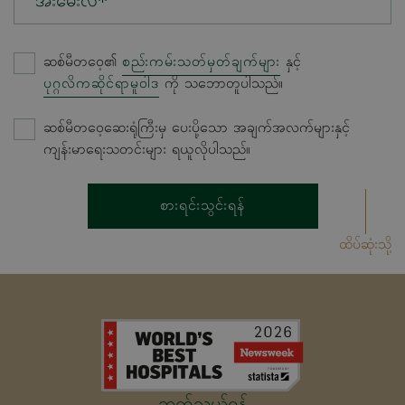
အီးမေးလ်*
ဆစ်မီတဝေ့၏
စည်းကမ်းသတ်မှတ်ချက်များ
နှင့်
ပုဂ္ဂလိကဆိုင်ရာမူဝါဒ
ကို သဘောတူပါသည်။
ဆစ်မီတဝေ့ဆေးရုံကြီးမှ ပေးပို့သော အချက်အလက်များနှင့်
ကျန်းမာရေးသတင်းများ ရယူလိုပါသည်။
စားရင်းသွင်းရန်
ထိပ်ဆုံးသို့