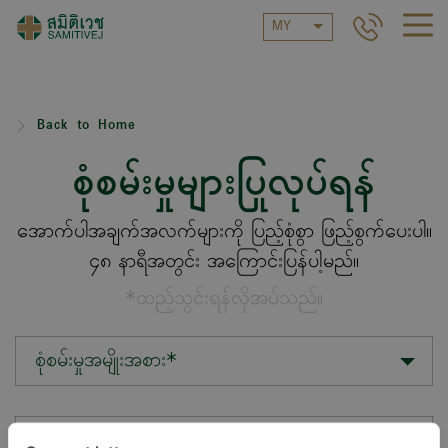
MY
Back to Home
စုံစမ်းမှုများပြုလုပ်ရန်
အောက်ပါအချက်အလက်များကို ပြည့်စုံစွာ ဖြည့်စွက်ပေးပါ။
၄၈ နာရီအတွင်း အကြောင်းပြန်ပါ့မည်။
*ထည့်သွင်းရန်လိုအပ်သည်။
စုံစမ်းမှုအမျိုးအစား*
တည်နေရာ*