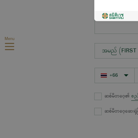
မေးလိုသောမေးခွ
Menu
အမည် (FIRST
ဆစ်မီတဝေ့၏
စည
ဆစ်မီတဝေ့ဆေးရုံ