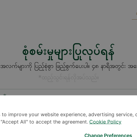
စုံစမ်းမှုများပြုလုပ်ရန်
က်များကို ပြည့်စုံစွာ ဖြည့်စွက်ပေးပါ။ ၄၈ နာရီအတွင်း အကြေ
*ထည့်သွင်းရန်လိုအပ်သည်။
စား*
 to improve your website experience, advertising service, 
k "Accept All" to accept the agreement.
Cookie Policy
Change Preferences