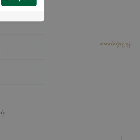
အောက်သို့ရွေ့ရန်
*
ည်။