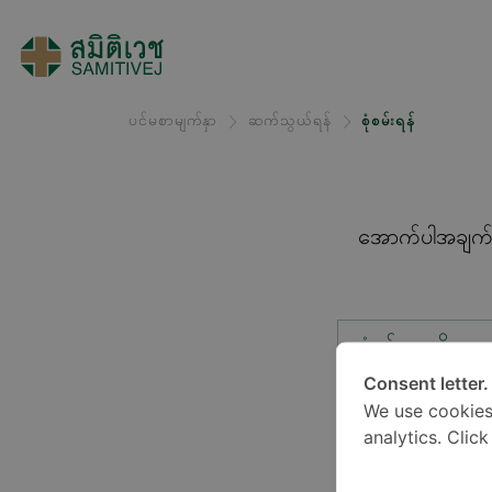
ပင်မစာမျက်နှာ
ဆက်သွယ်ရန်
စုံစမ်းရန်
အောက်ပါအချက်အလ
စုံစမ်းမှုအမျိုးအ
Consent letter.
We use cookies
တည်နေရာ*
analytics. Clic