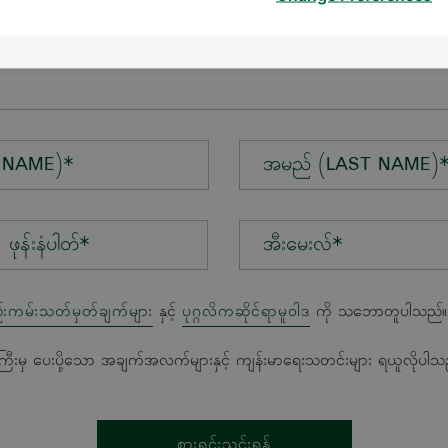
န်း*
 NAME)*
အမည် (LAST NAME)
အီးမေးလ်*
်းကမ်းသတ်မှတ်ချက်များ
နှင့်
ပုဂ္ဂလိကဆိုင်ရာမူဝါဒ
ကို သဘောတူပါသည်။
ကြီးမှ ပေးပို့သော အချက်အလက်များနှင့် ကျန်းမာရေးသတင်းများ ရယူလိုပါသ
စားရင်းသွင်းရန်