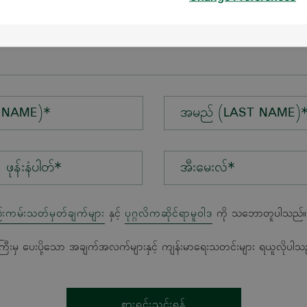
န်း*
 NAME)*
အမည် (LAST NAME)
အီးမေးလ်*
်းကမ်းသတ်မှတ်ချက်များ
နှင့်
ပုဂ္ဂလိကဆိုင်ရာမူဝါဒ
ကို သဘောတူပါသည်။
ကြီးမှ ပေးပို့သော အချက်အလက်များနှင့် ကျန်းမာရေးသတင်းများ ရယူလိုပါသ
စားရင်းသွင်းရန်