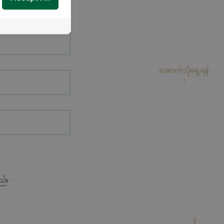
အောက်သို့ရွေ့ရန်
*
ည်။