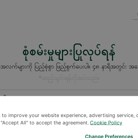
စုံစမ်းမှုများပြုလုပ်ရန်
က်များကို ပြည့်စုံစွာ ဖြည့်စွက်ပေးပါ။ ၄၈ နာရီအတွင်း အကြေ
*ထည့်သွင်းရန်လိုအပ်သည်။
စား*
 to improve your website experience, advertising service, 
k "Accept All" to accept the agreement.
Cookie Policy
Change Preferences