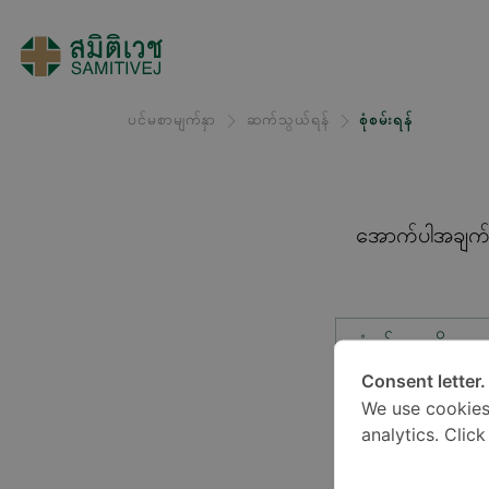
ပင်မစာမျက်နှာ
ဆက်သွယ်ရန်
စုံစမ်းရန်
အောက်ပါအချက်အလ
စုံစမ်းမှုအမျိုးအ
Consent letter.
We use cookies
တည်နေရာ*
analytics. Clic