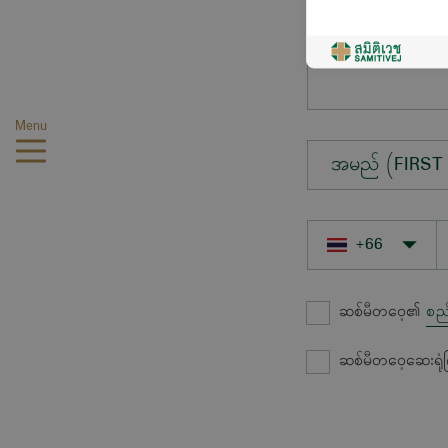
မေးလိုသောမေးခွ
Menu
အမည် (FIRST
ဆစ်မီတဝေ့၏
စည
ဆစ်မီတဝေ့ဆေးရုံ