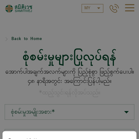
MY
Back to Home
စုံစမ်းမှုများပြုလုပ်ရန်
အောက်ပါအချက်အလက်များကို ပြည့်စုံစွာ ဖြည့်စွက်ပေးပါ။
၄၈ နာရီအတွင်း အကြောင်းပြန်ပါ့မည်။
*ထည့်သွင်းရန်လိုအပ်သည်။
စုံစမ်းမှုအမျိုးအစား*
တည်နေရာ*