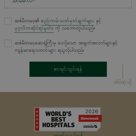
အီးမေးလ်*
ဆစ်မီတဝေ့၏
စည်းကမ်းသတ်မှတ်ချက်များ
နှင့်
ပုဂ္ဂလိကဆိုင်ရာမူဝါဒ
ကို သဘောတူပါသည်။
ဆစ်မီတဝေ့ဆေးရုံကြီးမှ ပေးပို့သော အချက်အလက်များနှင့်
ကျန်းမာရေးသတင်းများ ရယူလိုပါသည်။
စားရင်းသွင်းရန်
ထိပ်ဆုံးသို့