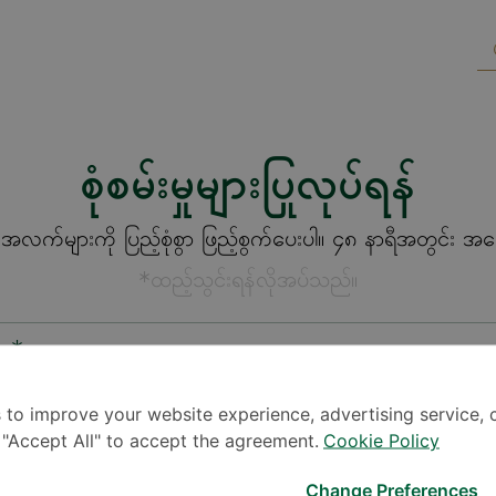
စုံစမ်းမှုများပြုလုပ်ရန်
က်များကို ပြည့်စုံစွာ ဖြည့်စွက်ပေးပါ။ ၄၈ နာရီအတွင်း အကြေ
*ထည့်သွင်းရန်လိုအပ်သည်။
စား*
 to improve your website experience, advertising service, 
k "Accept All" to accept the agreement.
Cookie Policy
Change Preferences