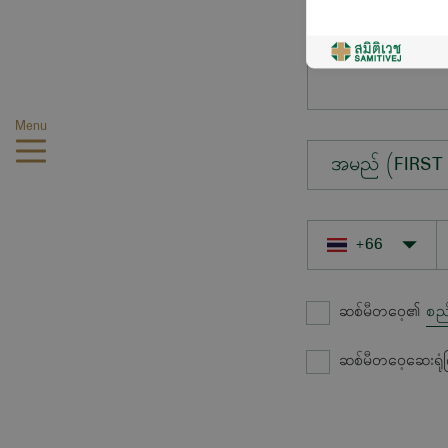
မေးလိုသောမေးခွ
Menu
အမည် (FIRST
ဆစ်မီတဝေ့၏
စည
ဆစ်မီတဝေ့ဆေးရုံ