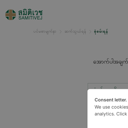
ပင်မစာမျက်နှာ
ဆက်သွယ်ရန်
စုံစမ်းရန်
အောက်ပါအချက်အလ
စုံစမ်းမှုအမျိုးအ
Consent letter.
We use cookies
တည်နေရာ*
analytics. Clic