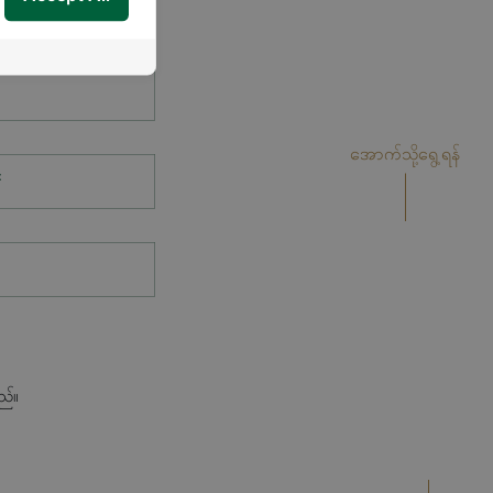
အောက်သို့ရွေ့ရန်
*
ည်။