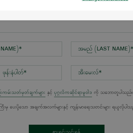
န်း*
 NAME)*
အမည် (LAST NAME)
အီးမေးလ်*
်းကမ်းသတ်မှတ်ချက်များ
နှင့်
ပုဂ္ဂလိကဆိုင်ရာမူဝါဒ
ကို သဘောတူပါသည်။
ကြီးမှ ပေးပို့သော အချက်အလက်များနှင့် ကျန်းမာရေးသတင်းများ ရယူလိုပါသ
စားရင်းသွင်းရန်