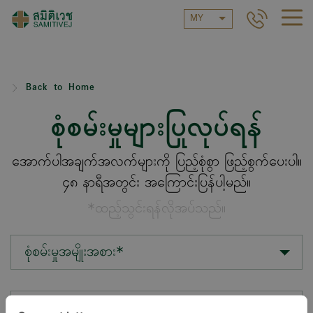
MY
Back to Home
စုံစမ်းမှုများပြုလုပ်ရန်
အောက်ပါအချက်အလက်များကို ပြည့်စုံစွာ ဖြည့်စွက်ပေးပါ။
၄၈ နာရီအတွင်း အကြောင်းပြန်ပါ့မည်။
*ထည့်သွင်းရန်လိုအပ်သည်။
စုံစမ်းမှုအမျိုးအစား*
တည်နေရာ*