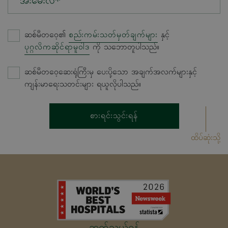
အီးမေးလ်*
ဆစ်မီတဝေ့၏
စည်းကမ်းသတ်မှတ်ချက်များ
နှင့်
ပုဂ္ဂလိကဆိုင်ရာမူဝါဒ
ကို သဘောတူပါသည်။
ဆစ်မီတဝေ့ဆေးရုံကြီးမှ ပေးပို့သော အချက်အလက်များနှင့်
ကျန်းမာရေးသတင်းများ ရယူလိုပါသည်။
စားရင်းသွင်းရန်
ထိပ်ဆုံးသို့