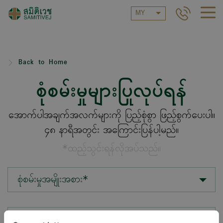
MY
Back to Home
စုံစမ်းမှုများပြုလုပ်ရန်
အောက်ပါအချက်အလက်များကို ပြည့်စုံစွာ ဖြည့်စွက်ပေးပါ။
၄၈ နာရီအတွင်း အကြောင်းပြန်ပါ့မည်။
*ထည့်သွင်းရန်လိုအပ်သည်။
စုံစမ်းမှုအမျိုးအစား*
တည်နေရာ*