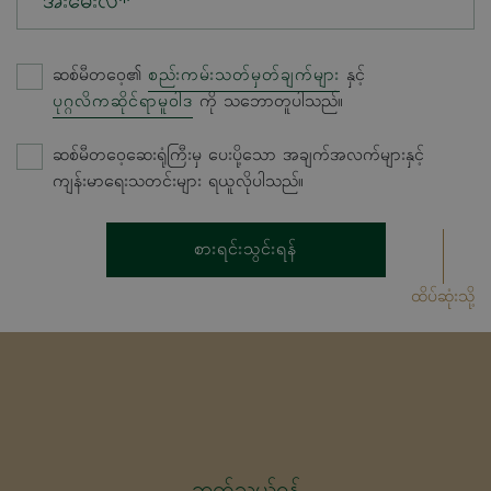
အီးမေးလ်*
ဆစ်မီတဝေ့၏
စည်းကမ်းသတ်မှတ်ချက်များ
နှင့်
ပုဂ္ဂလိကဆိုင်ရာမူဝါဒ
ကို သဘောတူပါသည်။
ဆစ်မီတဝေ့ဆေးရုံကြီးမှ ပေးပို့သော အချက်အလက်များနှင့်
ကျန်းမာရေးသတင်းများ ရယူလိုပါသည်။
စားရင်းသွင်းရန်
ထိပ်ဆုံးသို့