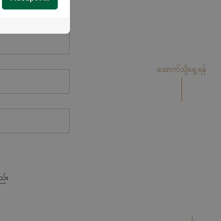
အောက်သို့ရွေ့ရန်
*
ည်။