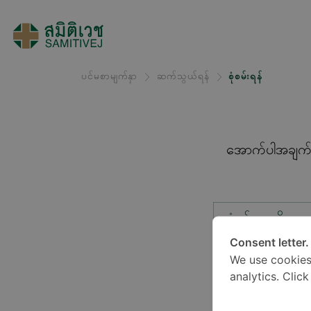
ပင်မစာမျက်နှာ
ဆက်သွယ်ရန်
စုံစမ်းရန်
အောက်ပါအချက်အလ
စုံစမ်းမှုအမျိုးအ
Consent letter.
We use cookies
တည်နေရာ*
analytics. Clic