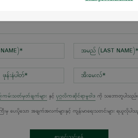
န်း*
 NAME)*
အမည် (LAST NAME)
အီးမေးလ်*
်းကမ်းသတ်မှတ်ချက်များ
နှင့်
ပုဂ္ဂလိကဆိုင်ရာမူဝါဒ
ကို သဘောတူပါသည်။
ကြီးမှ ပေးပို့သော အချက်အလက်များနှင့် ကျန်းမာရေးသတင်းများ ရယူလိုပါသ
စားရင်းသွင်းရန်