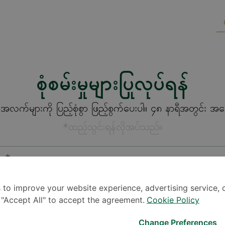
စုံစမ်းမှုများပြုလုပ်ရန်
က်များကို ပြည့်စုံစွာ ဖြည့်စွက်ပေးပါ။ ၄၈ နာရီအတွင်း အကြေ
*ထည့်သွင်းရန်လိုအပ်သည်။
စား*
 to improve your website experience, advertising service, 
k "Accept All" to accept the agreement.
Cookie Policy
Change Preferences