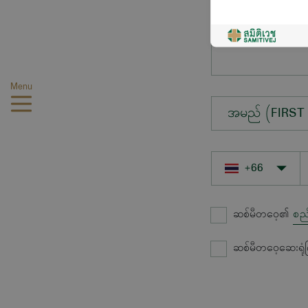
မေးလိုသောမေးခွ
Menu
အမည် (FIRST
ဆစ်မီတဝေ့၏
စည
ဆစ်မီတဝေ့ဆေးရုံ