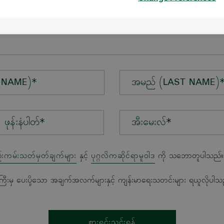
န်း*
 NAME)*
အမည် (LAST NAME)
အီးမေးလ်*
်းကမ်းသတ်မှတ်ချက်များ
နှင့်
ပုဂ္ဂလိကဆိုင်ရာမူဝါဒ
ကို သဘောတူပါသည်။
ကြီးမှ ပေးပို့သော အချက်အလက်များနှင့် ကျန်းမာရေးသတင်းများ ရယူလိုပါသ
စားရင်းသွင်းရန်