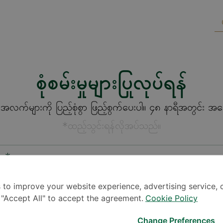
စုံစမ်းမှုများပြုလုပ်ရန်
က်များကို ပြည့်စုံစွာ ဖြည့်စွက်ပေးပါ။ ၄၈ နာရီအတွင်း အကြေ
*ထည့်သွင်းရန်လိုအပ်သည်။
စား*
 to improve your website experience, advertising service, 
k "Accept All" to accept the agreement.
Cookie Policy
Change Preferences