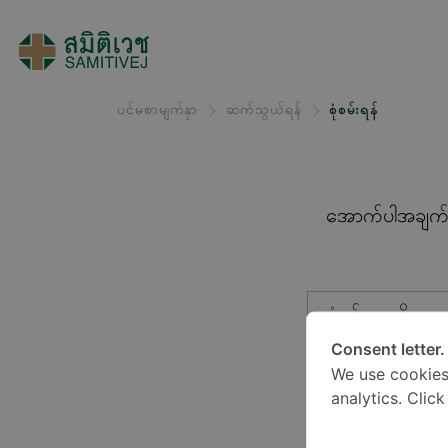
ပင်မစာမျက်နှာ
ဆက်သွယ်ရန်
စုံစမ်းရန်
အောက်ပါအချက်အလ
စုံစမ်းမှုအမျိုးအ
Consent letter.
We use cookies
တည်နေရာ*
analytics. Clic