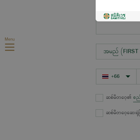
မေးလိုသောမေးခွ
Menu
အမည် (FIRST
ဆစ်မီတဝေ့၏
စည
ဆစ်မီတဝေ့ဆေးရုံ