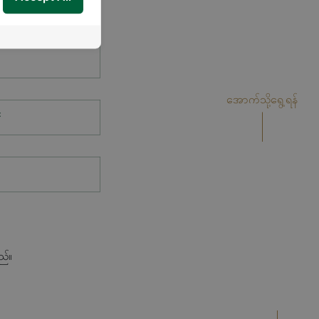
အောက်သို့ရွေ့ရန်
*
ည်။