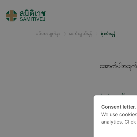
ပင်မစာမျက်နှာ
ဆက်သွယ်ရန်
စုံစမ်းရန်
အောက်ပါအချက်အလ
စုံစမ်းမှုအမျိုးအ
Consent letter.
We use cookies
တည်နေရာ*
analytics. Clic