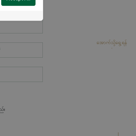
အောက်သို့ရွေ့ရန်
*
ည်။