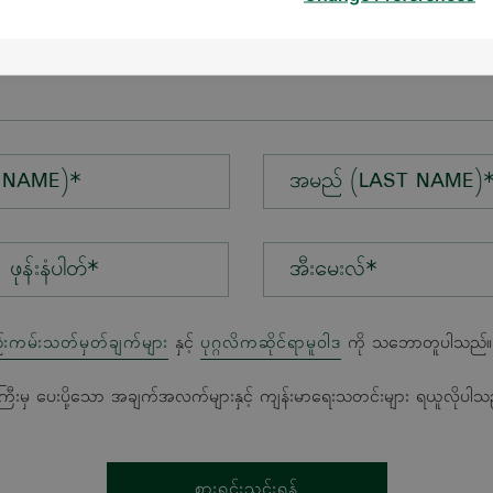
န်း*
 NAME)*
အမည် (LAST NAME)
အီးမေးလ်*
်းကမ်းသတ်မှတ်ချက်များ
နှင့်
ပုဂ္ဂလိကဆိုင်ရာမူဝါဒ
ကို သဘောတူပါသည်။
ကြီးမှ ပေးပို့သော အချက်အလက်များနှင့် ကျန်းမာရေးသတင်းများ ရယူလိုပါသ
စားရင်းသွင်းရန်