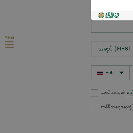
မေးလိုသောမေးခွ
Menu
အမည် (FIRST
ဆစ်မီတဝေ့၏
စည
ဆစ်မီတဝေ့ဆေးရုံ