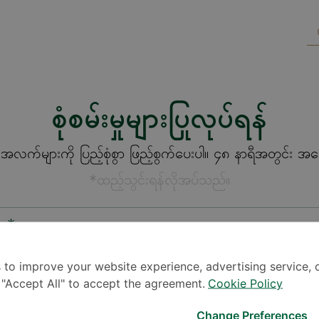
စုံစမ်းမှုများပြုလုပ်ရန်
က်များကို ပြည့်စုံစွာ ဖြည့်စွက်ပေးပါ။ ၄၈ နာရီအတွင်း အကြေ
*ထည့်သွင်းရန်လိုအပ်သည်။
စား*
 to improve your website experience, advertising service, 
k "Accept All" to accept the agreement.
Cookie Policy
Change Preferences