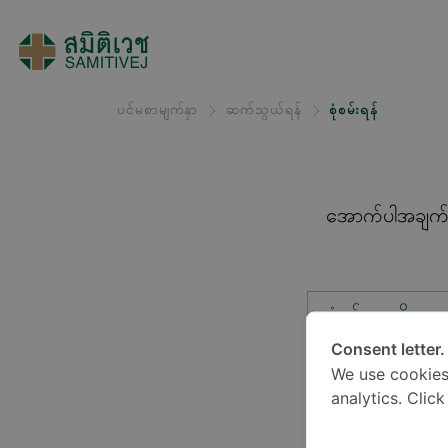
ပင်မစာမျက်နှာ
ဆက်သွယ်ရန်
စုံစမ်းရန်
အောက်ပါအချက်အလ
စုံစမ်းမှုအမျိုးအ
Consent letter.
We use cookies
တည်နေရာ*
analytics. Clic