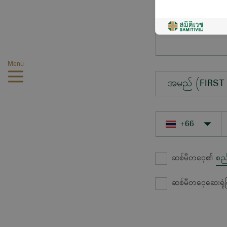
မေးလိုသောမေးခွ
Menu
အမည် (FIRST
ဆစ်မီတဝေ့၏
စည
ဆစ်မီတဝေ့ဆေးရုံ