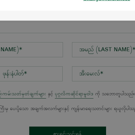
န်း*
 NAME)*
အမည် (LAST NAME)
အီးမေးလ်*
်းကမ်းသတ်မှတ်ချက်များ
နှင့်
ပုဂ္ဂလိကဆိုင်ရာမူဝါဒ
ကို သဘောတူပါသည်။
ကြီးမှ ပေးပို့သော အချက်အလက်များနှင့် ကျန်းမာရေးသတင်းများ ရယူလိုပါသ
စားရင်းသွင်းရန်