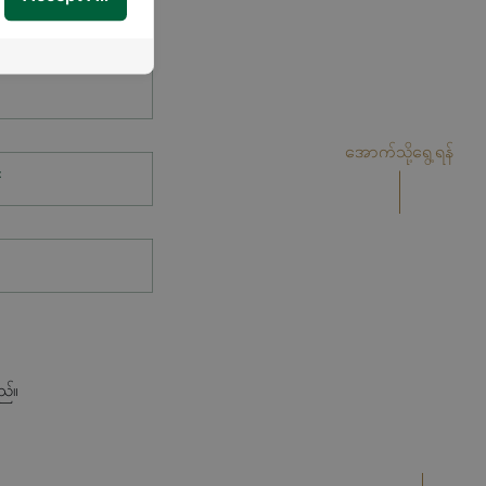
အောက်သို့ရွေ့ရန်
*
ည်။