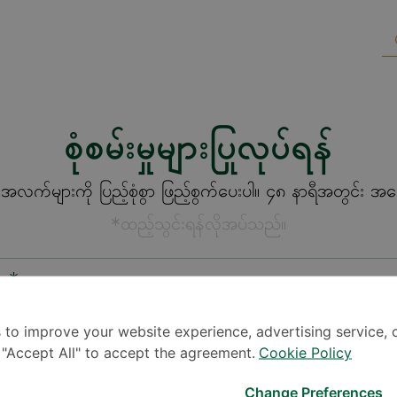
စုံစမ်းမှုများပြုလုပ်ရန်
က်များကို ပြည့်စုံစွာ ဖြည့်စွက်ပေးပါ။ ၄၈ နာရီအတွင်း အကြေ
*ထည့်သွင်းရန်လိုအပ်သည်။
စား*
 to improve your website experience, advertising service, 
k "Accept All" to accept the agreement.
Cookie Policy
Change Preferences