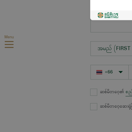
မေးလိုသောမေးခွ
Menu
အမည် (FIRST
ဆစ်မီတဝေ့၏
စည
ဆစ်မီတဝေ့ဆေးရုံ