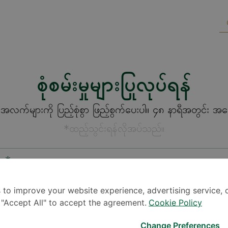
စုံစမ်းမှုများပြုလုပ်ရန်
က်များကို ပြည့်စုံစွာ ဖြည့်စွက်ပေးပါ။ ၄၈ နာရီအတွင်း အကြေ
*ထည့်သွင်းရန်လိုအပ်သည်။
စား*
 to improve your website experience, advertising service, 
k "Accept All" to accept the agreement.
Cookie Policy
Change Preferences