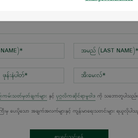
န်း*
 NAME)*
အမည် (LAST NAME)
အီးမေးလ်*
်းကမ်းသတ်မှတ်ချက်များ
နှင့်
ပုဂ္ဂလိကဆိုင်ရာမူဝါဒ
ကို သဘောတူပါသည်။
ကြီးမှ ပေးပို့သော အချက်အလက်များနှင့် ကျန်းမာရေးသတင်းများ ရယူလိုပါသ
စားရင်းသွင်းရန်