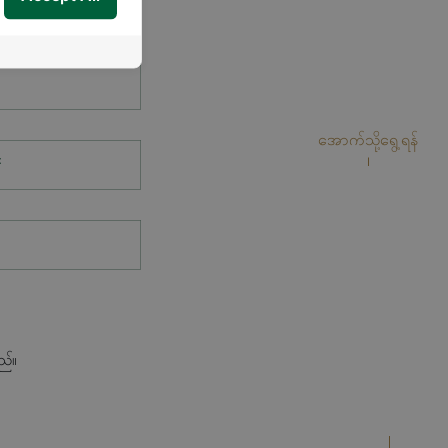
အောက်သို့ရွေ့ရန်
*
ည်။