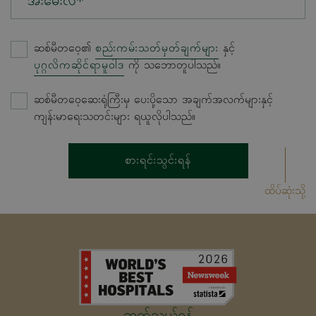
အီးမေးလ်*
ဆစ်မီတဝေ့၏
စည်းကမ်းသတ်မှတ်ချက်များ
နှင့်
ပုဂ္ဂလိကဆိုင်ရာမူဝါဒ
ကို သဘောတူပါသည်။
ဆစ်မီတဝေ့ဆေးရုံကြီးမှ ပေးပို့သော အချက်အလက်များနှင့်
ကျန်းမာရေးသတင်းများ ရယူလိုပါသည်။
စားရင်းသွင်းရန်
ထိပ်ဆုံးသို့