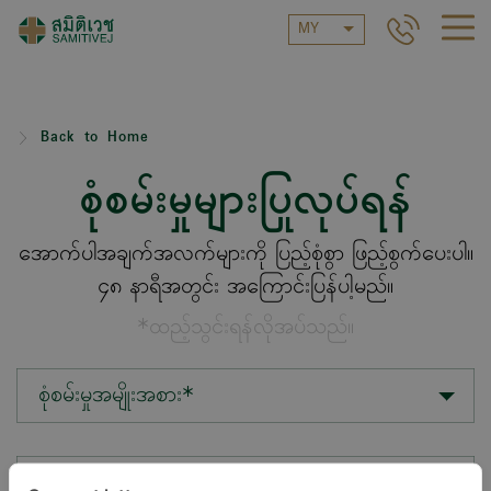
MY
Back to Home
စုံစမ်းမှုများပြုလုပ်ရန်
အောက်ပါအချက်အလက်များကို ပြည့်စုံစွာ ဖြည့်စွက်ပေးပါ။
၄၈ နာရီအတွင်း အကြောင်းပြန်ပါ့မည်။
*ထည့်သွင်းရန်လိုအပ်သည်။
စုံစမ်းမှုအမျိုးအစား*
တည်နေရာ*