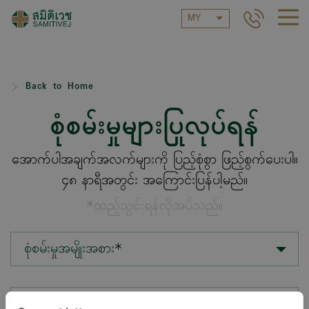
MY
Back to Home
စုံစမ်းမှုများပြုလုပ်ရန်
အောက်ပါအချက်အလက်များကို ပြည့်စုံစွာ ဖြည့်စွက်ပေးပါ။
၄၈ နာရီအတွင်း အကြောင်းပြန်ပါ့မည်။
*ထည့်သွင်းရန်လိုအပ်သည်။
စုံစမ်းမှုအမျိုးအစား*
တည်နေရာ*