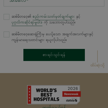
အီးမေးလ်*
ဆစ်မီတဝေ့၏
စည်းကမ်းသတ်မှတ်ချက်များ
နှင့်
ပုဂ္ဂလိကဆိုင်ရာမူဝါဒ
ကို သဘောတူပါသည်။
ဆစ်မီတဝေ့ဆေးရုံကြီးမှ ပေးပို့သော အချက်အလက်များနှင့်
ကျန်းမာရေးသတင်းများ ရယူလိုပါသည်။
စားရင်းသွင်းရန်
ထိပ်ဆုံးသို့