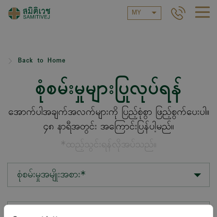
MY
Back to Home
စုံစမ်းမှုများပြုလုပ်ရန်
အောက်ပါအချက်အလက်များကို ပြည့်စုံစွာ ဖြည့်စွက်ပေးပါ။
၄၈ နာရီအတွင်း အကြောင်းပြန်ပါ့မည်။
*ထည့်သွင်းရန်လိုအပ်သည်။
စုံစမ်းမှုအမျိုးအစား*
တည်နေရာ*