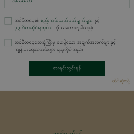
အီးမေးလ်*
ဆစ်မီတဝေ့၏
စည်းကမ်းသတ်မှတ်ချက်များ
နှင့်
ပုဂ္ဂလိကဆိုင်ရာမူဝါဒ
ကို သဘောတူပါသည်။
ဆစ်မီတဝေ့ဆေးရုံကြီးမှ ပေးပို့သော အချက်အလက်များနှင့်
ကျန်းမာရေးသတင်းများ ရယူလိုပါသည်။
စားရင်းသွင်းရန်
ထိပ်ဆုံးသို့