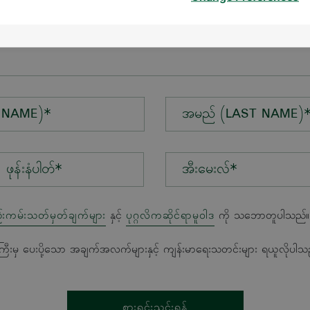
န်း*
 NAME)*
အမည် (LAST NAME)
အီးမေးလ်*
်းကမ်းသတ်မှတ်ချက်များ
နှင့်
ပုဂ္ဂလိကဆိုင်ရာမူဝါဒ
ကို သဘောတူပါသည်။
ကြီးမှ ပေးပို့သော အချက်အလက်များနှင့် ကျန်းမာရေးသတင်းများ ရယူလိုပါသ
စားရင်းသွင်းရန်