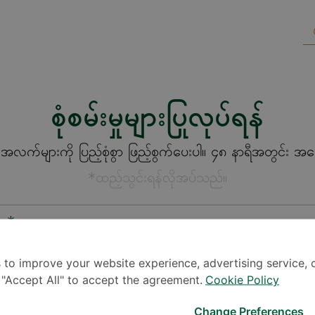
စုံစမ်းမှုများပြုလုပ်ရန်
က်များကို ပြည့်စုံစွာ ဖြည့်စွက်ပေးပါ။ ၄၈ နာရီအတွင်း အကြေ
*ထည့်သွင်းရန်လိုအပ်သည်။
စား*
 to improve your website experience, advertising service, 
k "Accept All" to accept the agreement.
Cookie Policy
Change Preferences