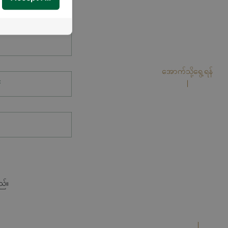
အောက်သို့ရွေ့ရန်
*
ည်။