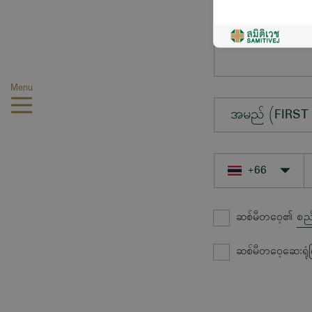
မေးလိုသောမေးခွ
Menu
အမည် (FIRST
ဆစ်မီတဝေ့၏
စည
ဆစ်မီတဝေ့ဆေးရုံ