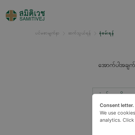
ပင်မစာမျက်နှာ
ဆက်သွယ်ရန်
စုံစမ်းရန်
အောက်ပါအချက်အလ
စုံစမ်းမှုအမျိုးအ
Consent letter.
We use cookies
တည်နေရာ*
analytics. Clic