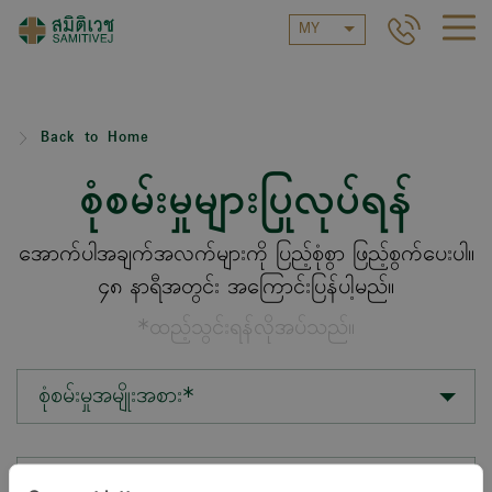
MY
Back to Home
စုံစမ်းမှုများပြုလုပ်ရန်
အောက်ပါအချက်အလက်များကို ပြည့်စုံစွာ ဖြည့်စွက်ပေးပါ။
၄၈ နာရီအတွင်း အကြောင်းပြန်ပါ့မည်။
*ထည့်သွင်းရန်လိုအပ်သည်။
စုံစမ်းမှုအမျိုးအစား*
တည်နေရာ*