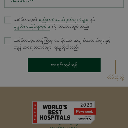
အီးမေးလ်*
ဆစ်မီတဝေ့၏
စည်းကမ်းသတ်မှတ်ချက်များ
နှင့်
ပုဂ္ဂလိကဆိုင်ရာမူဝါဒ
ကို သဘောတူပါသည်။
ဆစ်မီတဝေ့ဆေးရုံကြီးမှ ပေးပို့သော အချက်အလက်များနှင့်
ကျန်းမာရေးသတင်းများ ရယူလိုပါသည်။
စားရင်းသွင်းရန်
ထိပ်ဆုံးသို့