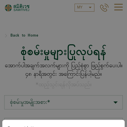
MY
Back to Home
စုံစမ်းမှုများပြုလုပ်ရန်
အောက်ပါအချက်အလက်များကို ပြည့်စုံစွာ ဖြည့်စွက်ပေးပါ။
၄၈ နာရီအတွင်း အကြောင်းပြန်ပါ့မည်။
*ထည့်သွင်းရန်လိုအပ်သည်။
စုံစမ်းမှုအမျိုးအစား*
တည်နေရာ*