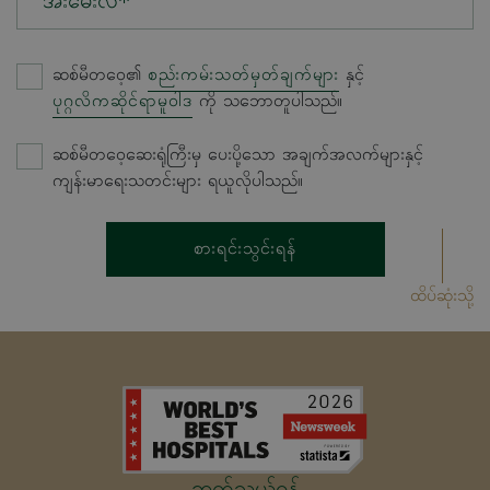
အီးမေးလ်*
ဆစ်မီတဝေ့၏
စည်းကမ်းသတ်မှတ်ချက်များ
နှင့်
ပုဂ္ဂလိကဆိုင်ရာမူဝါဒ
ကို သဘောတူပါသည်။
ဆစ်မီတဝေ့ဆေးရုံကြီးမှ ပေးပို့သော အချက်အလက်များနှင့်
ကျန်းမာရေးသတင်းများ ရယူလိုပါသည်။
စားရင်းသွင်းရန်
ထိပ်ဆုံးသို့