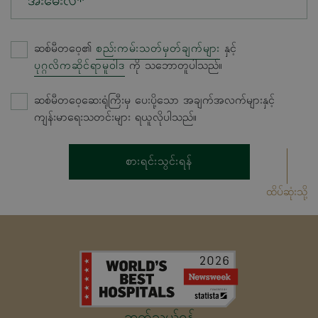
အီးမေးလ်*
ဆစ်မီတဝေ့၏
စည်းကမ်းသတ်မှတ်ချက်များ
နှင့်
ပုဂ္ဂလိကဆိုင်ရာမူဝါဒ
ကို သဘောတူပါသည်။
ဆစ်မီတဝေ့ဆေးရုံကြီးမှ ပေးပို့သော အချက်အလက်များနှင့်
ကျန်းမာရေးသတင်းများ ရယူလိုပါသည်။
စားရင်းသွင်းရန်
ထိပ်ဆုံးသို့