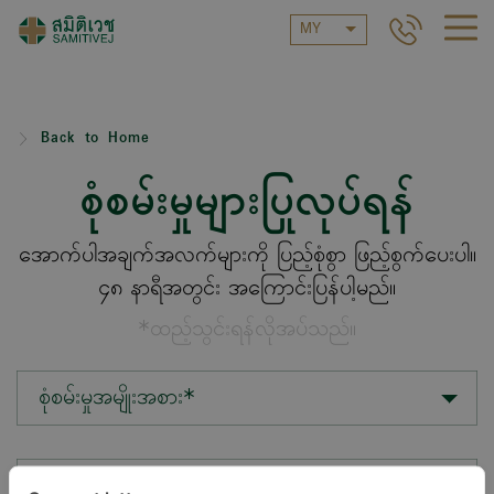
MY
Back to Home
စုံစမ်းမှုများပြုလုပ်ရန်
အောက်ပါအချက်အလက်များကို ပြည့်စုံစွာ ဖြည့်စွက်ပေးပါ။
၄၈ နာရီအတွင်း အကြောင်းပြန်ပါ့မည်။
*ထည့်သွင်းရန်လိုအပ်သည်။
စုံစမ်းမှုအမျိုးအစား*
တည်နေရာ*