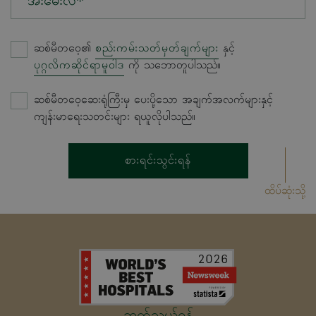
အီးမေးလ်*
ဆစ်မီတဝေ့၏
စည်းကမ်းသတ်မှတ်ချက်များ
နှင့်
ပုဂ္ဂလိကဆိုင်ရာမူဝါဒ
ကို သဘောတူပါသည်။
ဆစ်မီတဝေ့ဆေးရုံကြီးမှ ပေးပို့သော အချက်အလက်များနှင့်
ကျန်းမာရေးသတင်းများ ရယူလိုပါသည်။
စားရင်းသွင်းရန်
ထိပ်ဆုံးသို့