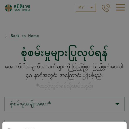
MY
Back to Home
စုံစမ်းမှုများပြုလုပ်ရန်
အောက်ပါအချက်အလက်များကို ပြည့်စုံစွာ ဖြည့်စွက်ပေးပါ။
၄၈ နာရီအတွင်း အကြောင်းပြန်ပါ့မည်။
*ထည့်သွင်းရန်လိုအပ်သည်။
စုံစမ်းမှုအမျိုးအစား*
တည်နေရာ*