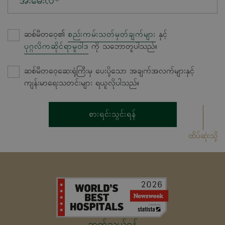
အီးမေးလ်*
ဆစ်မီတဝေ့၏
စည်းကမ်းသတ်မှတ်ချက်များ
နှင့်
ပုဂ္ဂလိကဆိုင်ရာမူဝါဒ
ကို သဘောတူပါသည်။
ဆစ်မီတဝေ့ဆေးရုံကြီးမှ ပေးပို့သော အချက်အလက်များနှင့်
ကျန်းမာရေးသတင်းများ ရယူလိုပါသည်။
စားရင်းသွင်းရန်
ထိပ်ဆုံးသို့