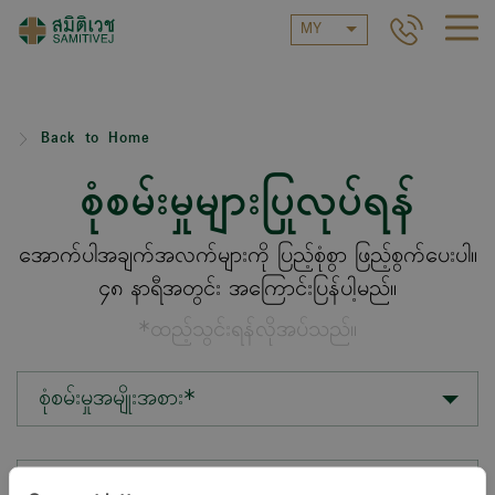
MY
Back to Home
စုံစမ်းမှုများပြုလုပ်ရန်
အောက်ပါအချက်အလက်များကို ပြည့်စုံစွာ ဖြည့်စွက်ပေးပါ။
၄၈ နာရီအတွင်း အကြောင်းပြန်ပါ့မည်။
*ထည့်သွင်းရန်လိုအပ်သည်။
စုံစမ်းမှုအမျိုးအစား*
တည်နေရာ*