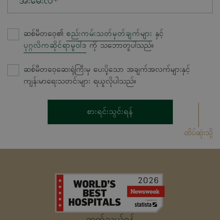
အီးမေးလ်*
ဆစ်မီတဝေ့၏
စည်းကမ်းသတ်မှတ်ချက်များ
နှင့်
ပုဂ္ဂလိကဆိုင်ရာမူဝါဒ
ကို သဘောတူပါသည်။
ဆစ်မီတဝေ့ဆေးရုံကြီးမှ ပေးပို့သော အချက်အလက်များနှင့်
ကျန်းမာရေးသတင်းများ ရယူလိုပါသည်။
စားရင်းသွင်းရန်
ထိပ်ဆုံးသို့