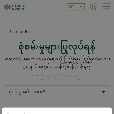
MY
Back to Home
စုံစမ်းမှုများပြုလုပ်ရန်
အောက်ပါအချက်အလက်များကို ပြည့်စုံစွာ ဖြည့်စွက်ပေးပါ။
၄၈ နာရီအတွင်း အကြောင်းပြန်ပါ့မည်။
*ထည့်သွင်းရန်လိုအပ်သည်။
စုံစမ်းမှုအမျိုးအစား*
တည်နေရာ*