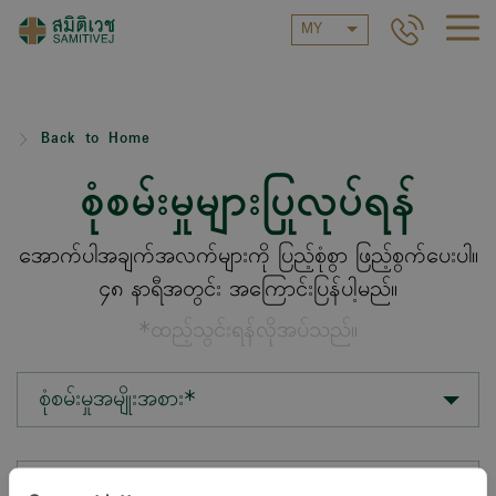
MY
Back to Home
စုံစမ်းမှုများပြုလုပ်ရန်
အောက်ပါအချက်အလက်များကို ပြည့်စုံစွာ ဖြည့်စွက်ပေးပါ။
၄၈ နာရီအတွင်း အကြောင်းပြန်ပါ့မည်။
*ထည့်သွင်းရန်လိုအပ်သည်။
စုံစမ်းမှုအမျိုးအစား*
တည်နေရာ*