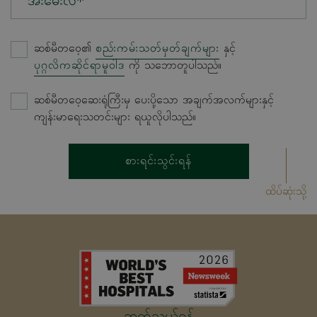
အီးမေးလ်*
ဆစ်မီတဝေ့၏
စည်းကမ်းသတ်မှတ်ချက်များ
နှင့်
ပုဂ္ဂလိကဆိုင်ရာမူဝါဒ
ကို သဘောတူပါသည်။
ဆစ်မီတဝေ့ဆေးရုံကြီးမှ ပေးပို့သော အချက်အလက်များနှင့်
ကျန်းမာရေးသတင်းများ ရယူလိုပါသည်။
စားရင်းသွင်းရန်
ထိပ်ဆုံးသို့