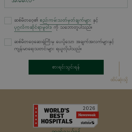
အီးမေးလ်*
ဆစ်မီတဝေ့၏
စည်းကမ်းသတ်မှတ်ချက်များ
နှင့်
ပုဂ္ဂလိကဆိုင်ရာမူဝါဒ
ကို သဘောတူပါသည်။
ဆစ်မီတဝေ့ဆေးရုံကြီးမှ ပေးပို့သော အချက်အလက်များနှင့်
ကျန်းမာရေးသတင်းများ ရယူလိုပါသည်။
စားရင်းသွင်းရန်
ထိပ်ဆုံးသို့