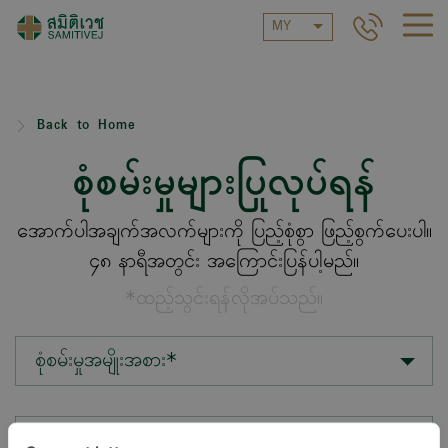
MY
Back to Home
စုံစမ်းမှုများပြုလုပ်ရန်
အောက်ပါအချက်အလက်များကို ပြည့်စုံစွာ ဖြည့်စွက်ပေးပါ။
၄၈ နာရီအတွင်း အကြောင်းပြန်ပါ့မည်။
*ထည့်သွင်းရန်လိုအပ်သည်။
စုံစမ်းမှုအမျိုးအစား*
တည်နေရာ*