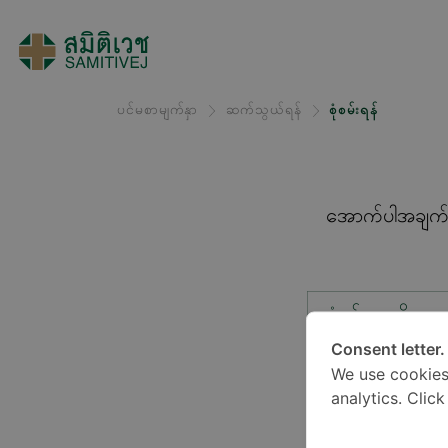
ပင်မစာမျက်နှာ
ဆက်သွယ်ရန်
စုံစမ်းရန်
အောက်ပါအချက်အလ
စုံစမ်းမှုအမျိုးအ
Consent letter.
We use cookies
တည်နေရာ*
analytics. Clic