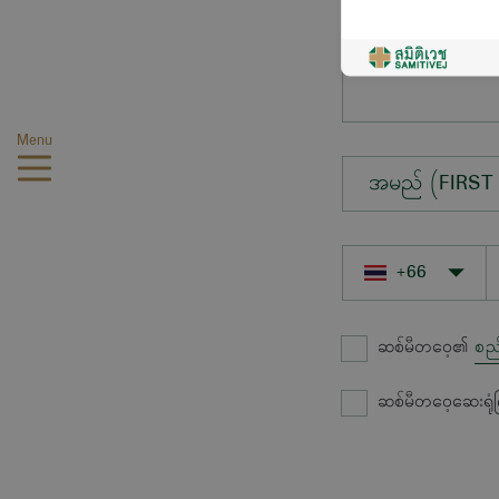
မေးလိုသောမေးခွ
Menu
အမည် (FIRST
ဆစ်မီတဝေ့၏
စည
ဆစ်မီတဝေ့ဆေးရုံ