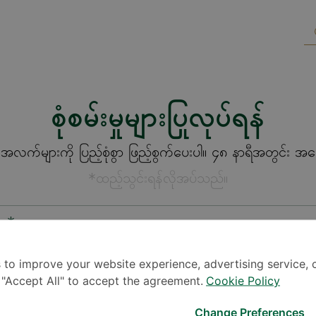
စုံစမ်းမှုများပြုလုပ်ရန်
က်များကို ပြည့်စုံစွာ ဖြည့်စွက်ပေးပါ။ ၄၈ နာရီအတွင်း အကြေ
*ထည့်သွင်းရန်လိုအပ်သည်။
စား*
 to improve your website experience, advertising service, 
k "Accept All" to accept the agreement.
Cookie Policy
Change Preferences