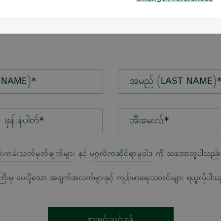
န်း*
 NAME)*
အမည် (LAST NAME)
အီးမေးလ်*
်းကမ်းသတ်မှတ်ချက်များ
နှင့်
ပုဂ္ဂလိကဆိုင်ရာမူဝါဒ
ကို သဘောတူပါသည်။
ကြီးမှ ပေးပို့သော အချက်အလက်များနှင့် ကျန်းမာရေးသတင်းများ ရယူလိုပါသ
စားရင်းသွင်းရန်