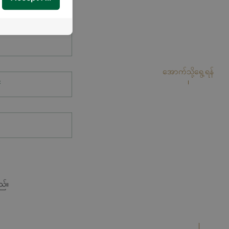
အောက်သို့ရွေ့ရန်
*
ည်။