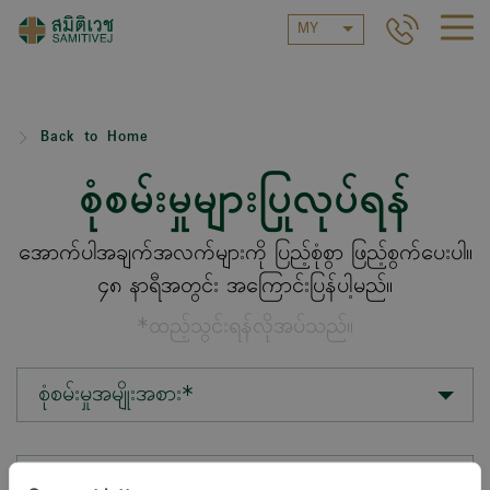
MY
Back to Home
စုံစမ်းမှုများပြုလုပ်ရန်
အောက်ပါအချက်အလက်များကို ပြည့်စုံစွာ ဖြည့်စွက်ပေးပါ။
၄၈ နာရီအတွင်း အကြောင်းပြန်ပါ့မည်။
*ထည့်သွင်းရန်လိုအပ်သည်။
စုံစမ်းမှုအမျိုးအစား*
တည်နေရာ*