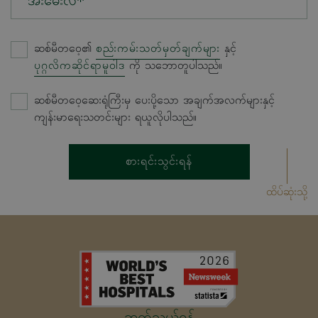
အီးမေးလ်*
ဆစ်မီတဝေ့၏
စည်းကမ်းသတ်မှတ်ချက်များ
နှင့်
ပုဂ္ဂလိကဆိုင်ရာမူဝါဒ
ကို သဘောတူပါသည်။
ဆစ်မီတဝေ့ဆေးရုံကြီးမှ ပေးပို့သော အချက်အလက်များနှင့်
ကျန်းမာရေးသတင်းများ ရယူလိုပါသည်။
စားရင်းသွင်းရန်
ထိပ်ဆုံးသို့