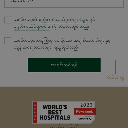
အီးမေးလ်*
ဆစ်မီတဝေ့၏
စည်းကမ်းသတ်မှတ်ချက်များ
နှင့်
ပုဂ္ဂလိကဆိုင်ရာမူဝါဒ
ကို သဘောတူပါသည်။
ဆစ်မီတဝေ့ဆေးရုံကြီးမှ ပေးပို့သော အချက်အလက်များနှင့်
ကျန်းမာရေးသတင်းများ ရယူလိုပါသည်။
စားရင်းသွင်းရန်
ထိပ်ဆုံးသို့