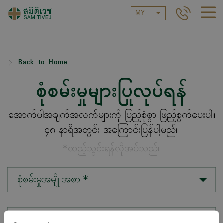
MY
Back to Home
စုံစမ်းမှုများပြုလုပ်ရန်
အောက်ပါအချက်အလက်များကို ပြည့်စုံစွာ ဖြည့်စွက်ပေးပါ။
၄၈ နာရီအတွင်း အကြောင်းပြန်ပါ့မည်။
*ထည့်သွင်းရန်လိုအပ်သည်။
စုံစမ်းမှုအမျိုးအစား*
တည်နေရာ*