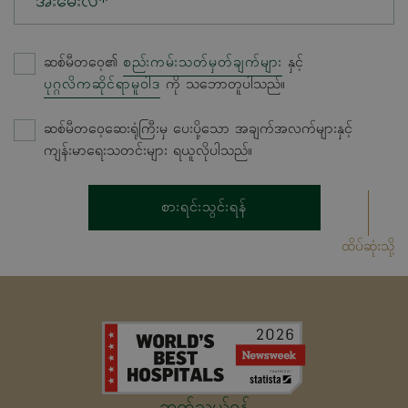
အီးမေးလ်*
ဆစ်မီတဝေ့၏
စည်းကမ်းသတ်မှတ်ချက်များ
နှင့်
ပုဂ္ဂလိကဆိုင်ရာမူဝါဒ
ကို သဘောတူပါသည်။
ဆစ်မီတဝေ့ဆေးရုံကြီးမှ ပေးပို့သော အချက်အလက်များနှင့်
ကျန်းမာရေးသတင်းများ ရယူလိုပါသည်။
စားရင်းသွင်းရန်
ထိပ်ဆုံးသို့