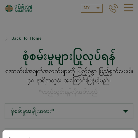
MY
Back to Home
စုံစမ်းမှုများပြုလုပ်ရန်
အောက်ပါအချက်အလက်များကို ပြည့်စုံစွာ ဖြည့်စွက်ပေးပါ။
၄၈ နာရီအတွင်း အကြောင်းပြန်ပါ့မည်။
*ထည့်သွင်းရန်လိုအပ်သည်။
စုံစမ်းမှုအမျိုးအစား*
တည်နေရာ*