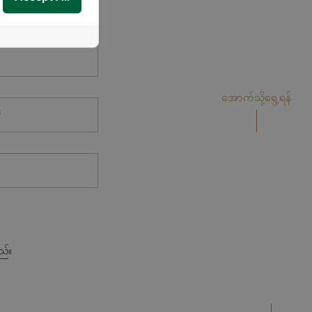
အောက်သို့ရွေ့ရန်
*
ည်။