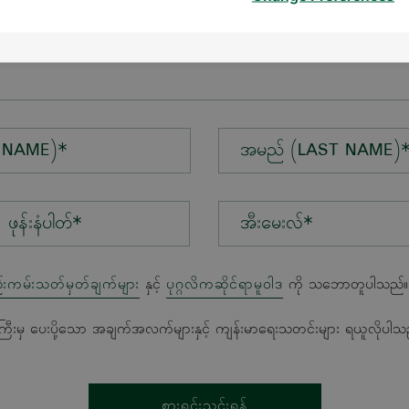
န်း*
 NAME)*
အမည် (LAST NAME)
အီးမေးလ်*
်းကမ်းသတ်မှတ်ချက်များ
နှင့်
ပုဂ္ဂလိကဆိုင်ရာမူဝါဒ
ကို သဘောတူပါသည်။
ကြီးမှ ပေးပို့သော အချက်အလက်များနှင့် ကျန်းမာရေးသတင်းများ ရယူလိုပါသ
စားရင်းသွင်းရန်