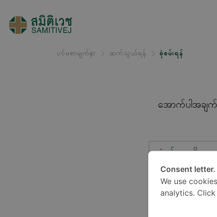
ပင်မစာမျက်နှာ
ဆက်သွယ်ရန်
စုံစမ်းရန်
အောက်ပါအချက်အလ
စုံစမ်းမှုအမျိုးအ
Consent letter.
We use cookies
တည်နေရာ*
analytics. Clic