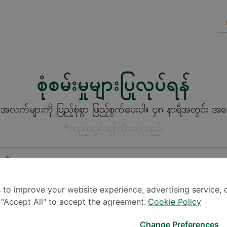
စုံစမ်းမှုများပြုလုပ်ရန်
က်များကို ပြည့်စုံစွာ ဖြည့်စွက်ပေးပါ။ ၄၈ နာရီအတွင်း အကြေ
*ထည့်သွင်းရန်လိုအပ်သည်။
စား*
 to improve your website experience, advertising service, 
k "Accept All" to accept the agreement.
Cookie Policy
Change Preferences