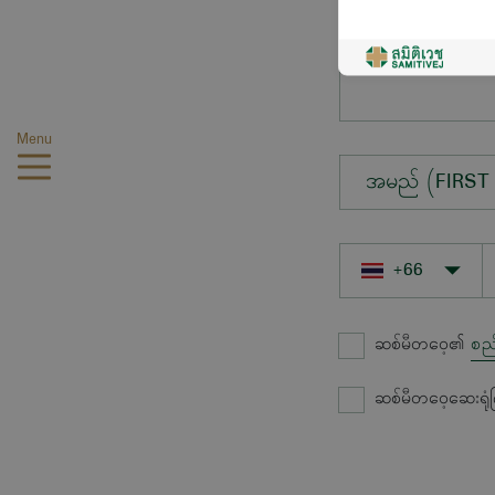
မေးလိုသောမေးခွ
Menu
အမည် (FIRST
ဆစ်မီတဝေ့၏
စည
ဆစ်မီတဝေ့ဆေးရုံ