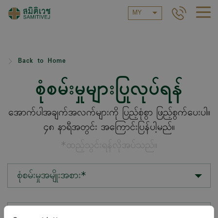
MY
Back to Home
စုံစမ်းမှုများပြုလုပ်ရန်
အောက်ပါအချက်အလက်များကို ပြည့်စုံစွာ ဖြည့်စွက်ပေးပါ။
၄၈ နာရီအတွင်း အကြောင်းပြန်ပါ့မည်။
*ထည့်သွင်းရန်လိုအပ်သည်။
စုံစမ်းမှုအမျိုးအစား*
တည်နေရာ*