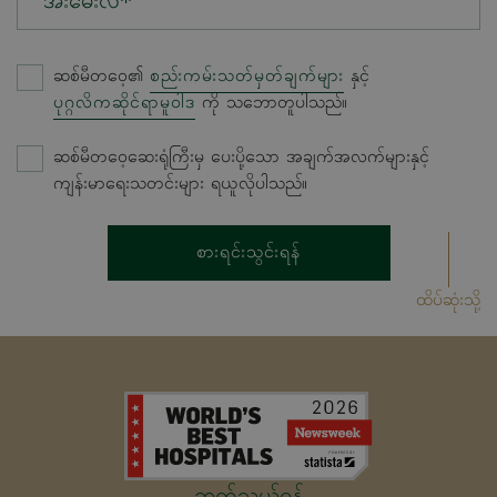
အီးမေးလ်*
ဆစ်မီတဝေ့၏
စည်းကမ်းသတ်မှတ်ချက်များ
နှင့်
ပုဂ္ဂလိကဆိုင်ရာမူဝါဒ
ကို သဘောတူပါသည်။
ဆစ်မီတဝေ့ဆေးရုံကြီးမှ ပေးပို့သော အချက်အလက်များနှင့်
ကျန်းမာရေးသတင်းများ ရယူလိုပါသည်။
စားရင်းသွင်းရန်
ထိပ်ဆုံးသို့