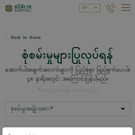
MY
Back to Home
စုံစမ်းမှုများပြုလုပ်ရန်
အောက်ပါအချက်အလက်များကို ပြည့်စုံစွာ ဖြည့်စွက်ပေးပါ။
၄၈ နာရီအတွင်း အကြောင်းပြန်ပါ့မည်။
*ထည့်သွင်းရန်လိုအပ်သည်။
စုံစမ်းမှုအမျိုးအစား*
တည်နေရာ*