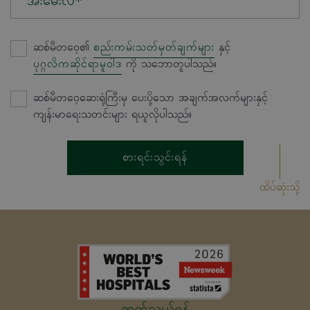
အီးမေးလ်*
ဆစ်မီတဝေ့၏
စည်းကမ်းသတ်မှတ်ချက်များ
နှင့်
ပုဂ္ဂလိကဆိုင်ရာမူဝါဒ
ကို သဘောတူပါသည်။
ဆစ်မီတဝေ့ဆေးရုံကြီးမှ ပေးပို့သော အချက်အလက်များနှင့်
ကျန်းမာရေးသတင်းများ ရယူလိုပါသည်။
စားရင်းသွင်းရန်
ထိပ်ဆုံးသို့