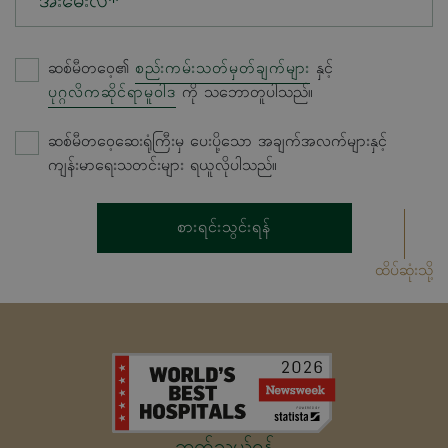
အီးမေးလ်*
ဆစ်မီတဝေ့၏
စည်းကမ်းသတ်မှတ်ချက်များ
နှင့်
ပုဂ္ဂလိကဆိုင်ရာမူဝါဒ
ကို သဘောတူပါသည်။
ဆစ်မီတဝေ့ဆေးရုံကြီးမှ ပေးပို့သော အချက်အလက်များနှင့်
ကျန်းမာရေးသတင်းများ ရယူလိုပါသည်။
စားရင်းသွင်းရန်
ထိပ်ဆုံးသို့