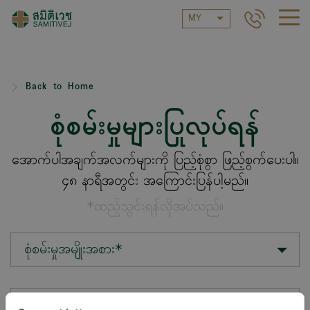
MY
Back to Home
စုံစမ်းမှုများပြုလုပ်ရန်
အောက်ပါအချက်အလက်များကို ပြည့်စုံစွာ ဖြည့်စွက်ပေးပါ။
၄၈ နာရီအတွင်း အကြောင်းပြန်ပါ့မည်။
*ထည့်သွင်းရန်လိုအပ်သည်။
စုံစမ်းမှုအမျိုးအစား*
တည်နေရာ*