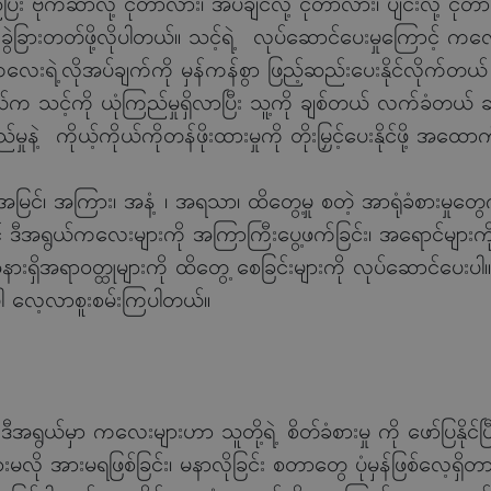
က်ဆာလို့ ငိုတာလား၊ အိပ်ချင်လို့ ငိုတာလား၊ ပျင်းလို့ ငိုတာလာ
ွဲခြားတတ်ဖို့လိုပါတယ်။ သင့်ရဲ့ လုပ်ဆောင်ပေးမှုကြောင့် ကလေ
းရဲ့လိုအပ်ချက်ကို မှန်ကန်စွာ ဖြည့်ဆည်းပေးနိုင်လိုက်တယ် 
သင့်ကို ယုံကြည်မှုရှိလာပြီး သူ့ကို ချစ်တယ် လက်ခံတယ် ဆိုတဲ့ 
်မှုနဲ့ ကိုယ့်ကိုယ်ကိုတန်ဖိုးထားမှုကို တိုးမြှင့်ပေးနိုင်ဖို့ အ
်၊ အကြား၊ အနံ့ ၊ အရသာ၊ ထိတွေ့မှု စတဲ့ အာရုံခံစားမှုတွေ
့် ဒီအရွယ်ကလေးများကို အကြာကြီးပွေ့ဖက်ခြင်း၊ အရောင်များကို
ီးအနားရှိအရာဝတ္ထုများကို ထိတွေ့ စေခြင်းများကို လုပ်ဆောင်ပေ
ပါ လေ့လာစူးစမ်းကြပါတယ်။
်မှာ ကလေးများဟာ သူတို့ရဲ့ စိတ်ခံစားမှု ကို ဖော်ပြနိုင်ပ
မလို အားမရဖြစ်ခြင်း၊ မနာလိုခြင်း စတာတွေ ပုံမှန်ဖြစ်လေ့ရ