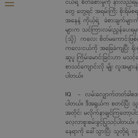
ငယ်ရဲ့ စိတ်ခံစားမှုကို နားလည်
တွေ တွေ့ရင် အရမ်းကြီး စိုးရိမ
အနေနဲ့ ကိုယ့်ရဲ့ ခံစားချက်မျာ
များက သင်ကြားလမ်းညွှန်ပေးရမှာ
(သို့) ကလေး စိတ်မကောင်းဖြစ်နေ
ကလေးငယ်ကို အခြေခံကျပြီး ရိုးရ
ဆူပူ ကြိမ်းမောင်းခြင်းဟာ မ
စာသင်ကျောင်းလို မျိုး လူအများန
ပါတယ်။
IQ - လမ်းလျှောက်တတ်ခါစအရွယ
ပါတယ်။ ဒီအရွယ်က စတင်ပြီး သူတစ
အတိုင်း မလိုက်နာချင်ကြတော့ပါဘူ
လေ့လာစူးစမ်းခွင့်ပြုသင့်ပါတယ်
နေရာကို ခေါ်သွားပြီး သူတို့ရဲ့ လုပ