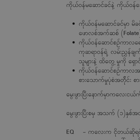
ကိုယ်ဝန်မဆောင်ခင်နဲ့ ကိုယ်ဝ
ကိုယ်ဝန်မဆောင်ခင်မှာ မိခ
ဖောလစ်အက်ဆစ် (Folate) 
ကိုယ်ဝန်ဆောင်စဉ်ကာလရောက
ကုဆရာဝန်ရဲ့ လမ်းညွှန်ချက
သူများနဲ့ ထိတွေ့ မှုကို ရှေ
ကိုယ်ဝန်ဆောင်စဉ်ကာလအတွင်း
စားသောက်မှုပုံစံအတ်ိုင်း 
မွေးဖွားပြီးနောက်မှာကလေးငယ်ကိ
မွေးဖွားပြီးစမှ အသက် (၁)နှစ်အတ
EQ - ကလေးက ငိုတယ်ဆိုရင် ဘာကြ