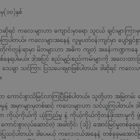
ှ(၁၀)နှစ်
ိုရင် ကလေးများဟာ ကျောင်းမှာရော သူငယ် ချင်းများကြားမှာပါ 
ကြပါတယ်။ ကလေးများအနေနဲ့ လူမှုပတ်ဝန်းကျင်မှာ ပျော်ရွှင်စွာနေ
ိုက်တွန်းရာမှာ မိဘများဟာ အဓိက ကျတဲ့ အခန်းကဏ္ဍကနေ 
ြစ်နေရပါမယ်။ ဒါ့အပြင် စည်းမျဉ်းစည်းကမ်းများကို အလေးထားခ
ုပါ သေချာ သင်ကြား ပြသပေးရမှာဖြစ်ပါတယ်။ ဒါဆိုရင် ကလေးဟာ လ
။
ာင်းစွာသိမြင်လာကြပြီဖြစ်ပါတယ်။ သူတို့ဟာ အမြဲတမ်း မေးခွ
ုနဲ့ အမှားများမှတစ်ဆင့် ကလေးများဟာ သင်ယူကြပါတယ်။ ဒါဟာ သ
က ကိုယ့်ကိုယ်ကို ယုံကြည်မှု နဲ့ ကိုယ့်ကိုယ်ကိုတန်ဖိုးထားမှုကို
င်းစွာလုပ်ဆောင်တဲ့ အခါတိုင်း (သို့) အောင်မြင်မှုတစ်ခုခုရတ
်ပြုသင့်ပါတယ်။ ဒါပေမယ့် ကလေးငယ်အနေနဲ့ တစ်ခုခုမအောင်မြင