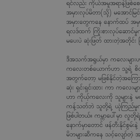
ရင်လည်း ကိုယ်အမူအရာနဲ့ဖြစ်စေ စ
အမှားလုပ်မိတာ(သို့) မအောင်မြင်
အမှားတွေကနေ နောက်ထပ် အမှားတ
ရလဒ်ထက် ကြိုးစားလုပ်ဆောင်မှ
မပေးပဲ ဆုံးဖြတ် ထားတဲ့အတိုင်း
ဒီအသက်အရွယ်မှာ ကလေးများဟာ သူတ
ကလေးတစ်ယောက်ဟာ သူ့ရဲ့ စိတ်ကူ
အတွက်တော့ မဖြစ်နိုင်တဲ့အကြောင
ဆုံး ရှင်းရှင်းထား ကာ ကလေးများရ
ဟာ ကိုယ့်ကလေးကို သူများနဲ့ မ
ကန့်သတ်ဘဲ သူတို့ရဲ့ ယုံကြည်မှုက
ဖြစ်ပါတယ်။ ကမ္ဘာပေါ်မှာ လူတို့ရ
နောက်မှာတောင် ဖန်တီးနိုင်စွမ်းနဲ
မိဘများဆီကနေ သင့်လျော်တဲ့ အားပ