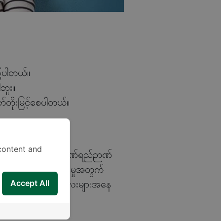
ကြပါတယ်။
ါဘူး။
ြတ်တိုးမြင့်စေပါတယ်။
content and
 နဲ့ IQ လို့ ခေါ်တဲ့ ဉာဏ်ရည်ဉာဏ်
က် ဟာ ဖွံ့ဖြိုးတိုးတက်မှုအတွက်
ါတယ်။ ဒါဆိုရင် ကလေးများအနေ
Accept All