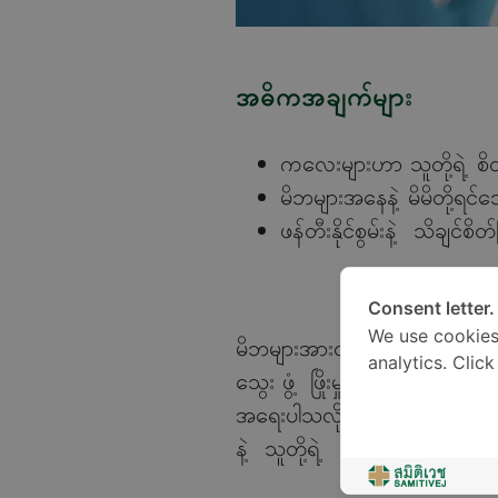
အဓိကအချက်များ
ကလေးများဟာ သူတို့ရဲ့ စိတ
မိဘများအနေနဲ့ မိမိတို့ရင်
ဖန်တီးနိုင်စွမ်းနဲ့ သိချင်စ
Consent letter.
We use cookies
မိဘများအားလုံးဟာ ကိုယ့်ကလေးမှာရှ
analytics. Clic
သွေး ဖွံ့ ဖြိုးမှု ရဲ့ အရေးပါမှုက
အရေးပါသလိုပဲ မိဘများကလည်း 
နဲ့ သူတို့ရဲ့ ပင်ကိုယ်စွမ်းရည်တ