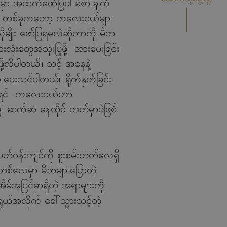
်မှာ အထက်ဖော်ပြပါ ခံစားချက်
ြီးတာ တစ်ခုကတော့ ကလေးငယ်များ
ုမျိုး ဖော်ပြရမလဲဆိုတာကို မိဘ
ုံးတွေအသုံးပြုဖို့ အားပေးခြင်း
ု့လိုပါတယ်။ သင့် အနေနဲ့
ေးသင့်ပါတယ်။ ရိုက်နှက်ခြင်း၊
ဆိုရင် ကလေးငယ်ဟာ
ြီး ဆက်ဆံ နေထိုင် တတ်မှာပဲဖြစ်
န်းကျင်ကို စူးစမ်းတတ်လေ့ရှိ
ခါတစ်လေမှာ မိဘများပြောတဲ့
မ်အပြင်မှာရှိတဲ့ အရာများကို
ွယ်အလိုက် ခေါ်သွားသင့်တဲ့