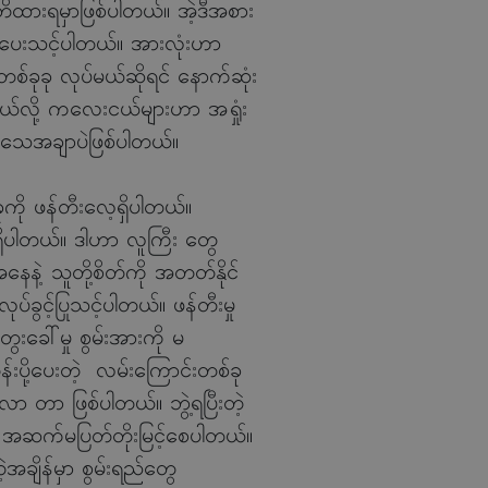
 သတိထားရမှာဖြစ်ပါတယ်။ အဲ့ဒီအစား
ြောပေးသင့်ပါတယ်။ အားလုံးဟာ
ခုခု လုပ်မယ်ဆိုရင် နောက်ဆုံး
ယ်လို့ ကလေးငယ်များဟာ အရှုံး
ာ အသေအချာပဲဖြစ်ပါတယ်။
ုကို ဖန်တီးလေ့ရှိပါတယ်။
ှိပါတယ်။ ဒါဟာ လူကြီး တွေ
ေနဲ့ သူတို့စိတ်ကို အတတ်နိုင်
်ခွင့်ပြုသင့်ပါတယ်။ ဖန်တီးမှု
ခေါ်မှု စွမ်းအားကို မ
န်းပို့ပေးတဲ့ လမ်းကြောင်းတစ်ခု
်လာ တာ ဖြစ်ပါတယ်။ ဘွဲ့ရပြီးတဲ့
ှုကို အဆက်မပြတ်တိုးမြင့်စေပါတယ်။
အချိန်မှာ စွမ်းရည်တွေ