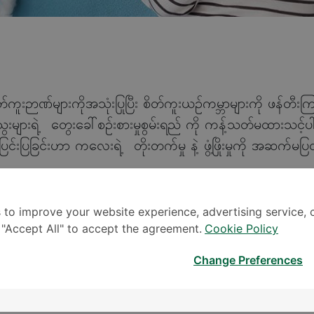
်ကူးဉာဏ်များကိုအသုံးပြုပြီး စိတ်ကူးယဉ်ကမ္ဘာများကို ဖန်တီး
သွေးများရဲ့ တွေးခေါ်စဉ်းစားမှုစွမ်းရည် ကို ကန့်သတ်မထားသင့်ပ
ိတ်ပြင်းပြခြင်းဟာ ကလေးရဲ့ တိုးတက်မှု နဲ့ ဖွံ့ဖြိုးမှုကို အဆက်မပ
 to improve your website experience, advertising service, 
ိတဲ့ EQ လို့ ခေါ်တဲ့ စိတ်ခံစားမှု ထိန်းချုပ်နိုင်မှု စွမ်းရည်
k "Accept All" to accept the agreement.
Cookie Policy
ို ကောင်းစွာနားလည်ထားဖို့ လိုပါတယ်။ မျိုးရိုးဗီဇအရ ပင်ကိုယ်စရို
ကလေးများရဲ့ EQ နဲ့ IQ တိုးတက်လာအောင် ကူညီပေးနိုင်ပ
Change Preferences
ွေ အပြည့်အဝ ဖွံ့ဖြိုးတိုးတက်လာမှာဖြစ်ပါတယ်။