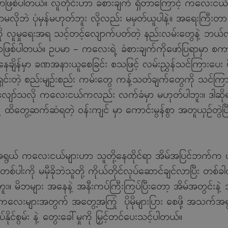
ရမှာဖြစ်ပါတယ်။ လူတိုင်းဟာ ခံစားချက် ရှိတာကြောင့် ကလေးငယ
်စရာမလိုဘဲ ပုံမှန်မဟုတ်ဘူး လို့လည်း မမှတ်ယူပါနဲ့။ အရေးက
းကို လူမှုရေးအရ သင့်တင့်လျောက်ပတ်တဲ့ နည်းလမ်းတွေနဲ့ ဘယ်လိ
ဖြစ်ပါတယ်။ ဥပမာ - ကလေးရဲ့ ခံစားချက်ကိုဖော်ပြရာမှာ စကားလ
ချိန်မှာ ခဏအနားယူစေခြင်း စသဖြင့် လမ်းညွှန်သင်ကြားပေး ဖိ
ှင်းတဲ့ စည်းမျဉ်းစည်း ကမ်းတွေ ကန့်သတ်ချက်တွေကို သင်ကြားပ
သင့်လျော်သလို ကလေးငယ်ကလည်း လက်ခံမှာ မဟုတ်ပါဘူး။ ဒါ
ဲ့ ထိတွေ့ဆက်ဆံရတဲ့ ဝန်းကျင် မှာ ကောင်းမွန်စွာ အတူယှဉ်တွဲပ
် ကလေးငယ်များဟာ သူတို့နေထိုင်ရာ အိမ်အပြင်ဘက်က ပတ်ဝ
်ပါးကို မမှီခိုဘဲသူတို့ ကိုယ်တိုင်လုပ်ဆောင်ချင်လာပြီး တစ်
း။ မိဘများ အနေနဲ့ အနီးကပ်ကြီးကြပ်ပြီးတော့ အိမ်အတွင်းနဲ့ အိ
။ ကလေးများအတွက် အတွေ့အကြုံ ပိုမိုများပြား စေဖို့ အသက်အရ
်နိုင်စွမ်း နဲ့ တွေးခေါ်မှုကို မြှင့်တင်ပေးသင့်ပါတယ်။