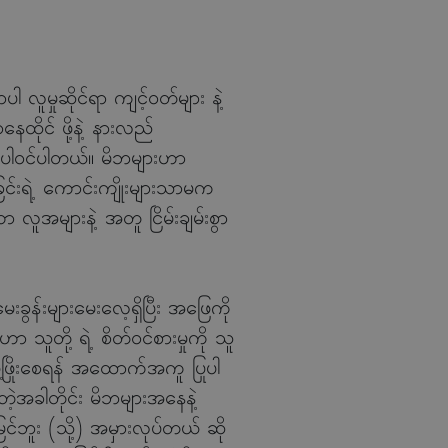
လူမှုဆိုင်ရာ ကျင့်ဝတ်များ နဲ့
ထိုင် ဖို့နဲ့ နားလည်
ပါဝင်ပါတယ်။ မိဘများဟာ
ြင်းရဲ့ ကောင်းကျိုးများသာမက
ူအများနဲ့ အတူ ငြိမ်းချမ်းစွာ
န်းများမေးလေ့ရှိပြီး အဖြေကို
ူတို့ ရဲ့ စိတ်ဝင်စားမှုကို သူ
 ဖွံ့ဖြိုးစေရန် အထောက်အကူ ပြုပါ
ဲ့အခါတိုင်း မိဘများအနေနဲ့
်ဘူး (သို့) အမှားလုပ်တယ် ဆို