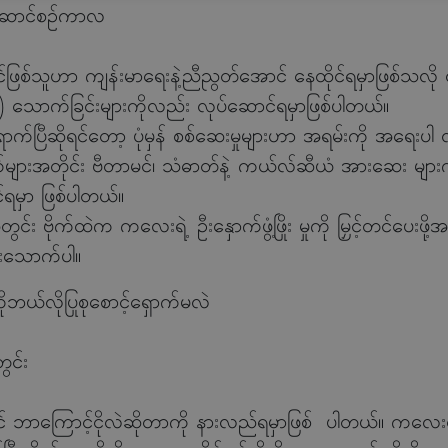
န်ဆောင်စဉ်ကာလ
င်ဖြစ်သူဟာ ကျန်းမာရေးနဲ့ညီညွတ်အောင် နေထိုင်ရမှာဖြစ်သလို 
သောက်ခြင်းများကိုလည်း လုပ်ဆောင်ရမှာဖြစ်ပါတယ်။
်ပြီဆိုရင်တော့ ပုံမှန် စစ်ဆေးမှုများဟာ အရမ်းကို အရေးပါ 
်များအတိုင်း ဗီတာမင်၊ သံဓာတ်နဲ့ ကယ်လ်ဆီယံ အားဆေး များကို
ာင်ရမှာ ဖြစ်ပါတယ်။
 ဗိုက်ထဲက ကလေးရဲ့ ဦးနှောက်ဖွံ့ဖြိုး မှုကို မြှင့်တင်ပေးဖိ
စားသောက်ပါ။
ုဘယ်လိုပြုစုစောင့်ရှောက်မလဲ
ွင်း
ောင့်ငိုလဲဆိုတာကို နားလည်ရမှာဖြစ် ပါတယ်။ ကလေးငိုတဲ့အချ