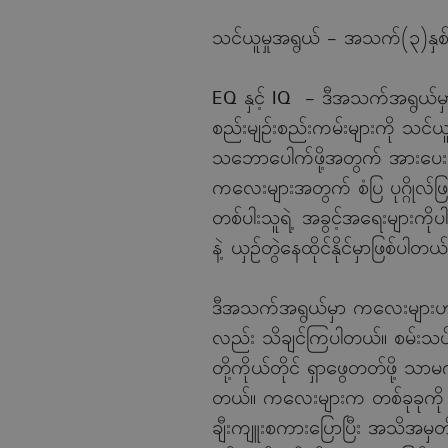
သင်ယူမှုအရွယ် - အသက်(၃)နှစ်မ
EQ နှင့် IQ - ဒီအသက်အရွယ်မှာဆ
စည်းမျဉ်းစည်းကမ်းများကို သင်ယူ
သဘောပေါက်ဖို့အတွက် အားပေးတ
ကလေးများအတွက် စံပြ ပုဂ္ဂိုလ်ဖ
တစ်ပါးသူရဲ့ အခွင့်အရေးများကိ
နဲ့ ယှဉ်တွဲနေထိုင်နိုင်မှာဖြစ်ပါတယ်
ဒီအသက်အရွယ်မှာ ကလေးများဟာ ကေ
လည်း သိချင်ကြပါတယ်။ စမ်းသပ်မှ
တို့ကိုယ်တိုင် ရှာဖွေတတ်ဖို့ သာမ
တယ်။ ကလေးများက တစ်ခုခုကို ကော
ချီးကျူးစကားပြောပြီး အသိအမှတ