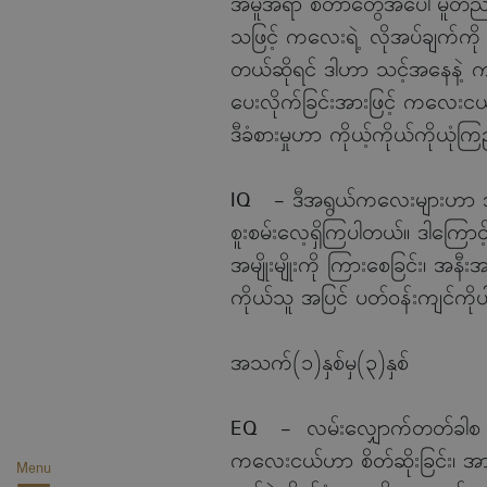
အမူအရာ စတာတွေအပေါ်မူတည်ပြီး ဗို
သဖြင့် ကလေးရဲ့ လိုအပ်ချက်ကို ခ
တယ်ဆိုရင် ဒါဟာ သင့်အနေနဲ့ ကလေ
ပေးလိုက်ခြင်းအားဖြင့် ကလေးငယ်က 
ဒီခံစားမှုဟာ ကိုယ့်ကိုယ်ကိုယုံကြည
IQ - ဒီအရွယ်ကလေးများဟာ အမြင
စူးစမ်းလေ့ရှိကြပါတယ်။ ဒါကြောင
အမျိုးမျိုးကို ကြားစေခြင်း၊ အန
ကိုယ်သူ အပြင် ပတ်ဝန်းကျင်ကို
အသက်(၁)နှစ်မှ(၃)နှစ်
EQ - လမ်းလျှောက်တတ်ခါစ ဒီအရွယ
ကလေးငယ်ဟာ စိတ်ဆိုးခြင်း၊ အား
Menu