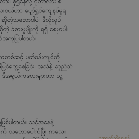
း၊ စိုရွှဲနေလို့ ငိုတာလား စ
းငယ်ဟာ ပျော်ရွှင်ကျေနပ်မှုရ
ဆိုတဲ့သဘောပါပဲ။ ဒီလိုလုပ်
ခံစားမှုမျိုးကို ရရှိ စေမှာပါ။
ထောက်အကူပြုပါတယ်။
ကတစ်ဆင့် ပတ်ဝန်းကျင်ကို
မြင်တွေ့စေခြင်း၊ အသံနဲ့ ဆူညံသံ
းပါ။ ဒီအရွယ်ကလေးများဟာ သူ့
ြီဖြစ်ပါတယ်။ သင့်အနေနဲ့
ှိတာကို သဘောပေါက်ပြီး ကလေး
အောက်သို့ရွေ့ရန်