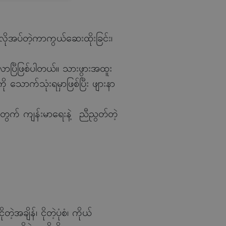
လိုအပ်တဲ့ကာကွယ်ဆေးထိုးခြင်း၊
လာပြီဖြစ်ပါတယ်။ သားဖွားအထူး
 သောက်သုံးရမှာဖြစ်ပြီး ဖျားနာ
ု့အတွက် ကျန်းမာရေးနဲ့ ညီညွတ်တဲ့
ိန်၊ ငိုတဲ့ပုံစံ၊ ကိုယ်