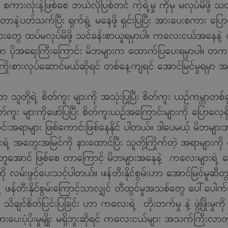
ကားလုံးနဲ့ဖြစ်စေ ဘယ်လိုပြစ်တင် ကဲ့ရဲ့မှု ကိုမှ မလုပ်မိဖို့
တာနဲ့ပတ်သက်ပြီး ရှက်ရွံ့ မနေဖို့ ရှင်းပြပြီး အားပေးစကား ပ
ွေ ထပ်မလုပ်မိဖို့ သင်ခန်းစာယူရမှာပါ။ ကလေးငယ်အနေနဲ့ တစ်
ုက ပိုအရေးကြီးကြောင်း မိဘများက ထောက်ပြပေးရမှာပါ။ တက
 ကြိုးစားလုပ်ဆောင်မယ်ဆိုရင် တစ်နေ့ကျရင် အောင်မြင်မှုရမှ
ို့ရဲ့ စိတ်ကူး များကို အသုံးပြုပြီး စိတ်ကူး ယဉ်ကမ္ဘာတစ်ခ
း များကိုဖော်ပြပြီး စိတ်ကူးယဉ်အကြောင်းများကို ပြောလေ့ရ
်းအရာများ ဖြစ်ကောင်းဖြစ်နေနိုင် ပါတယ်။ ဒါပေမယ့် မိဘများအန
ဲ့ အတွေးအမြင်ကို နားထောင်ပြီး သူတို့ကြိုက်တဲ့ အရာများကို လုပ
တူအောင် ဖြစ်စေ တာကြောင့် မိဘများအနေနဲ့ ကလေးများရဲ့ တွေး
ို လမ်းဖွင့်ပေးသင့်ပါတယ်။ ဖန်တီးနိုင်စွမ်းဟာ အောင်မြင်မှုဆီတွ
ဲ့ ဖန်တီးနိုင်စွမ်းကြောင့်သာလျှင် တီထွင်မှုအသစ်တွေ ပေါ်ပေါက
့ သိချင်စိတ်ပြင်းပြခြင်း ဟာ ကလေးရဲ့ တိုးတက်မှု နဲ့ ဖွံ့ဖြိုးမ
ေးပံ့ပိုးမှုမျိုး မရှိဘူးဆိုရင် ကလေးငယ်များ အသက်ကြီးလာတဲ့