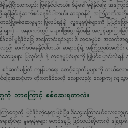
ိနှင့်ပြီးသားလည်း ဖြစ်နိုင်ပါတယ်။ စိန်ခေါ်မှုရှိနိုင်ခြေ အကြော
ရင့်ခြင်းနဲ့ဆက်စပ်နေနိုင်ပါတယ်။ ဆရာဝန်ရဲ့ အကြံဉာဏ်အတို
ည်ပြုစစ်ဆေးမှုများ ပြုလုပ်ရန်နဲ့ လူနေမှုပုံစံများကို ပြုပြင်ပြ
ြေ
များ
)
- အနာဂတ်တွင် ရောဂါဖြစ်ပွားနိုင်ခြေ အလွန်များပြားခြင်း 
်ခေါ်မှုရှိနိုင်ခြေ အကြောင်းရင်းများ ဒီ လူနေမှုပုံစံ၊ အသက်အရွယ်က
့လည်း ဆက်စပ်နေနိုင်ပါတယ်။ ဆရာဝန်ရဲ့ အကြံဉာဏ်အတိုင်း 
းမှုများ ပြုလုပ်ရန် နဲ့ လူနေမှုပုံစံများကို ပြုပြင်ပြောင်းလဲရန
ှုများနဲ့ စဉ်ဆက်မပြတ် ကျန်းမာရေး စောင့်ရှောက်မှုများကို ဘယ
ိနိုင်ခြေအဆင့်ဟာ တိုးလာနိုင်သလို လျော့လည်း လျော့ကျ ကျသွား
ွေကို ဘာကြောင့် စစ်ဆေးရတာလဲ။
ောတွေကို မြင်နိုင်တဲ့နေရာဖြစ်ပြီး၊ ဒီသွေးကြောငယ်လေးတွေမှာ
ရေးဆိုင်ရာ မူမမှန်မှုများ စတင်နေပြီ ဖြစ်တယ်ဆိုတာကို ခြေရာခံ