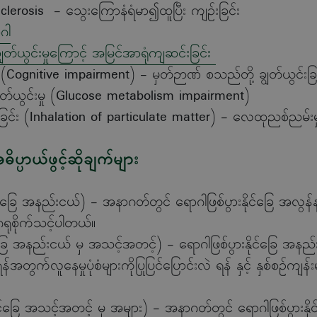
lerosis - သွေးကြောနံရံမာ၍ထူပြီး ကျဉ်းခြင်း
ဂါ
ျွတ်ယွင်းမှုကြောင့် အမြင်အာရုံကျဆင်းခြင်း
းမှု (Cognitive impairment) - မှတ်ဉာဏ် စသည်တို့ ချွတ်ယွင်းခြ
 ချွတ်ယွင်းမှု (Glucose metabolism impairment)
ုက်မိခြင်း (Inhalation of particulate matter) - လေထုညစ်ညမ်းမှ
္ပာယ်ဖွင့်ဆိုချက်များ
င်ခြေ
အနည်းငယ်
)
- အနာဂတ်တွင် ရောဂါဖြစ်ပွားနိုင်ခြေ အလွန်
ုစိုက်သင့်ပါတယ်။
ြေ
အနည်းငယ်
မှ
အသင့်အတင့်
)
- ရောဂါဖြစ်ပွားနိုင်ခြေ အနည
အတွက်လူနေမှုပုံစံများကိုပြုပြင်ပြောင်းလဲ ရန် နှင့် နှစ်စဉ်ကျန
င်ခြေ
အသင့်အတင့်
မှ
အများ
) -
အနာဂတ်တွင် ရောဂါဖြစ်ပွားနိုင