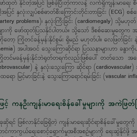
် နိုင်တဲ့အပြင် ဖြစ်ခဲ့ပြီးတဲ့ကာလနဲ့ လက်ရှိကျန်းမာရေး စီမံခန
အပြင် နှလုံးလျှပ်စစ်ဓာတ်စီးကြောင်းတိုင်းတာခြင်း (ECG) စစ်
ery problems)၊ နှလုံးကြီးခြင်း (cardiomegaly) သို့မဟုတ် နှလ
ကို ဖော်ထုတ်ပြသနိုင်ပါတယ်။ သို့သော် ဒီစစ်ဆေးမှုတွေက အနာဂ
ော့ ကြိုတင်ခန့်မှန်းနိုင်စွမ်း ရှိမည် မဟုတ်ပါ။ လေဖြတ်ခြင်း န
hemia) အပါအဝင် သွေးကြောဆိုင်ရာ ပြဿနာများဟာ ခန္ဓာကိုယ
ကြိုတင်မခန့်မှန်းနိုင်ဘဲရုတ်တရက်လည်းဖြစ်ပေါ် တတ်သော အ
ebrovascular) နဲ့ နှလုံးသွေးကြော ဆိုင်ရာ (cardiovascula
ရော မြင့်မားခြင်းနဲ့ သွေးကြောရောင်ရမ်းခြင်း (vascular inf
ဖြင့် ကနဦးကျန်းမာရေးစိန်ခေါ်မှုများကို အကဲဖြတ်ခ
ိုရင် ဖြစ်လာနိုင်ခြေရှိတဲ့ ကျန်းမာရေးဆိုင်ရာစိန်ခေါ်မှုတွေကို
ြိုတင်ကာကွယ်ရေးစောင့်ရှောက်မှုအစီအစဉ်များကို ရေးဆွဲနိုင်ဖို့ အ