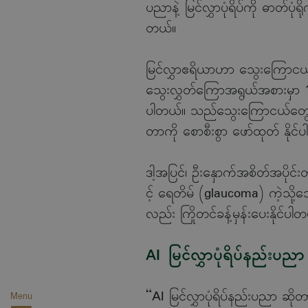
ပညာနဲ့ မြင်လွှာပုံရိပ်ကို ဓာတ်ပုံရို
တယ်။
မြင်လွှာဧရိယာဟာ သွေးကြောငယ်လေ
သွေးလွှတ်ကြောအရွယ်အစားမှာ 1
ပါတယ်။ သည်သွေးကြောငယ်တွေမှာ ဖြစ
တာကို စောစီးစွာ ဖော်ထုတ် နိုင်
ဒါ့အပြင်၊ ဦးနှောက်အစိတ်အပိုင်း
င့် ရေတိမ် (glaucoma) ကဲ့သို့သေ
လည်း ကြိုတင်ခန့်မှန်းပေးနိုင်ပါ
AI မြင်လွှာပုံရိပ်နည်းပညာ
“AI မြင်လွှာပုံရိပ်နည်းပညာ ဆိ
Menu