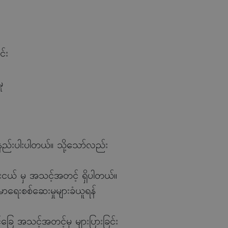
င်း
ု
နည်းပါးပါတယ်။ သို့သော်လည်း
်းငယ် မှ အသင့်အတင့် ရှိပါတယ်။
်းမာရေးစစ်ဆေးမှုများခံယူရန်
်ခြေ အသင့်အတင့်မှ များပြားခြင်း