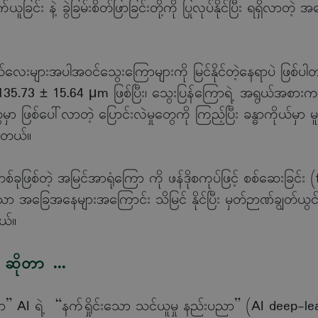
က်ယူခြင်း နဲ့ ခွဲခြမ်းစိတ်ဖြာခြင်းတို့ကို ပြုလုပ်နိုင်ပြီး ရရှိလာတဲ့
းများအပါအဝင်သွေးကြောများကို မြင်နိုင်တဲ့နေရာပဲ ဖြစ်ပါတယ်
35.73 ± 15.64 μm ဖြစ်ပြီး၊ သွေးပြန်ကြောရဲ့ အရွယ်အစား
်ပေါ်လာတဲ့ ပြောင်းလဲမှုတွေကို ကြည့်ပြီး ခန္ဓာကိုယ်မှာ မူမမ
ပါတယ်။
တစ်ခုဖြစ်တဲ့ အမြင်အာရုံကြော ကို ဖန်ဒိုစကုပ်ဖြင့် စစ်ဆေးခြင်
ာ အခြေအနေများအကြောင်း သိမြင် နိုင်ပြီး မှတ်ဉာဏ်ချွတ်ယွင်းမ
တယ်။
 ဆိုတာ ...
ုတာ” AI ရဲ့ “နက်ရှိုင်းသော သင်ယူမှု နည်းပညာ” (AI deep-le