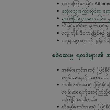
သွေးကြောမာခြင်း Atherosc
နှလုံးသွေးကြောဆိုင်ရာ ရော
မျက်စိမြင်လွှာအလယ်ပိုင်း ခ
သိမြင်မှုဆိုင်ရာ ချွတ်ယွင်
ဂလူးကို့စ် ဇီဝကမ္မဖြစ်စဉ်
အမှုန်အမွှားများကို ရှူရှိ
စစ်ဆေးမှု ရလဒ်များ၏ အဓိပ
အစိမ်းရောင်အဆင့်
(
ဖြစ်နို
ကျန်းမာရေးကို ဆက်လက်ဂရ
အဝါရောင်အဆင့်
(
ဖြစ်နိုင်ခ
ကျန်းမာရေးကိုစောင့်ကြည့်ရန်
အကြံပြုအပ်ပါတယ်။
လိမ္မော်ရောင်အဆင့်
(
ဖြစ်နို