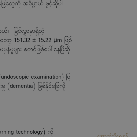
 အဖြေတွေကို အဓိပ္ပာယ် ဖွင့်ဆိုပါ
။ မြင်လွှာမှာရှိတဲ့
ကတော့ 151.32 ± 15.22 μm ဖြစ်
ှန်မှုများ စတင်ဖြစ်ပေါ်နေပြီဆို
း (fundoscopic examination) ဖြ
ှု (dementia) ဖြစ်နိုင်ခြေကို
arning technology) ကို
အောက်သို့ရွေ့ရန်