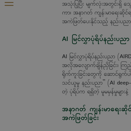
အသုံးပြုပြီး မျက်လုံးအတွင်းရှိ သ
ကာ၊ အနာဂတ် ကျန်းမာရေးဆိုင်ရာ စိ
အကဲဖြတ်ပေးနိုင်သည့် နည်းပညာတ
AI မြင်လွှာပုံရိပ်နည်းပညာ
AI မြင်လွှာပုံရိပ်နည်းပညာ (AIRDOC) မ
အလိုအလျောက်ချိန်ညှိခြင်း၊ ကြ
ရိုက်ကူးခြင်းတွေကို ဆောင်ရွက်ပါ
သင်ယူမှု နည်းပညာ” (AI deep-l
တဲ့ ပုံရိပ်က ရရှိတဲ့ မူမမှန်မှုမျာ
အနာဂတ် ကျန်းမာရေးဆိုင်ရာ စ
အကဲဖြတ်ခြင်း