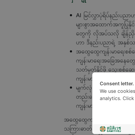
AI မြင်လွှာပုံရိပ်နည်းပညာဟ
များစွာအထောက်အကူပြုနိုင်န
တွေကို လိုအပ်သလို ချိန်ညှိနိ
ဟာ ဒီနည်းပညာရဲ့ အနှစ်သ
အထွေထွေကျန်းမာရေးစစ်ဆေးမ
ကျန်းမာရေးအခြေအနေတွေကို ဖ
သတ်မှတ်နိုင်ဖို့ သွေးစစ်ဆေ
ကျန်းမာရေး အခြေအနေတွေကို
Consent letter.
မျက်လုံးထဲက “မြင်လွှာ” ဆ
We use cookies
တည်းသော တံခါးပေါက်ပဲ ဖြ
analytics. Clic
ကျန်းမာရေးဆိုင်ရာ မူမမှန်
အထွေထွေကျန်းမာရေး စစ်ဆေးမှု
သကြားဓာတ် စတဲ့ အဆင့်အမျိုးမျိုး