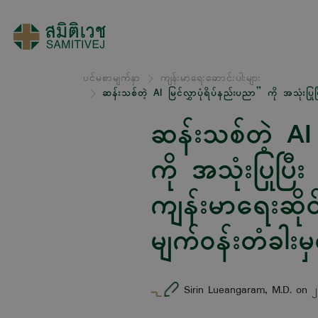
ပင်မစာမျက်နှာ
ကျန်းမာရေးဆောင်းပါးများ
ဆန်းသစ်တဲ့ AI မြင်လွှာပုံရိပ်နည်းပညာ” ကို အသုံးပြုပြီ
ဆန်းသစ်တဲ့ AI 
ကို အသုံးပြုပြီး 
ကျန်းမာရေးဆိုင်
မျက်ဝန်းတံခါးမ
Sirin Lueangaram, M.D. on ၂