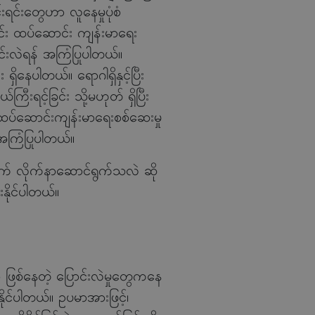
င်းရင်းတွေဟာ လူနေမှုပုံစံ
င်း ထပ်ဆောင်း ကျန်းမာရေး
ောင်းလဲရန် အကြံပြုပါတယ်။
ရှိနေပါတယ်။ ရောဂါရှိနှင့်ပြီး
ြီးရင့်ခြင်း သို့မဟုတ် ရှိပြီး
ထပ်ဆောင်းကျန်းမာရေးစစ်ဆေးမှု
် အကြံပြုပါတယ်။
်လောက် လိုက်နာဆောင်ရွက်သလဲ ဆို
နိုင်ပါတယ်။
 ဖြစ်နေတဲ့ ပြောင်းလဲမှုတွေကနေ
နိုင်ပါတယ်။ ဥပမာအားဖြင့်၊