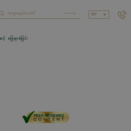
MY
ဆင့် ခြေရာခံခြင်း