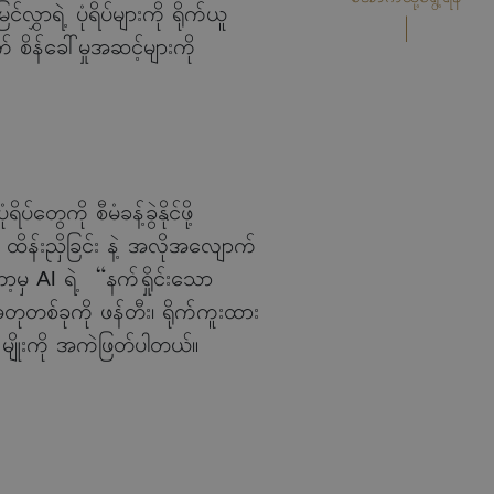
ွှာရဲ့ ပုံရိပ်များကို ရိုက်ယူ
 စိန်ခေါ်မှုအဆင့်များကို
တွေကို စီမံခန့်ခွဲနိုင်ဖို့
ိန်းညှိခြင်း နဲ့ အလိုအလျောက်
ာ့မှ AI ရဲ့ “နက်ရှိုင်းသော
ုတစ်ခုကို ဖန်တီး၊ ရိုက်ကူးထား
ြေ ၆ မျိုးကို အကဲဖြတ်ပါတယ်။