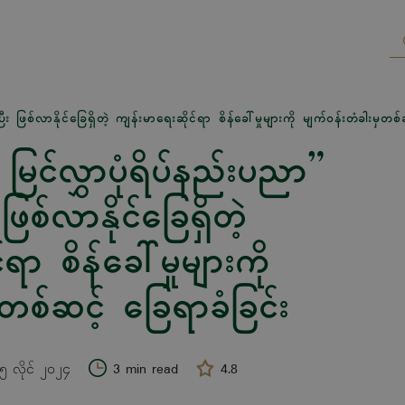
း ဖြစ်လာနိုင်ခြေရှိတဲ့ ကျန်းမာရေးဆိုင်ရာ စိန်ခေါ်မှုများကို မျက်ဝန်းတံခါးမှတစ်
မြင်လွှာပုံရိပ်နည်းပညာ”
ဖြစ်လာနိုင်ခြေရှိတဲ့
ရာ စိန်ခေါ်မှုများကို
ှတစ်ဆင့် ခြေရာခံခြင်း
၅ လိုင် ၂၀၂၄
3 min read
4.8