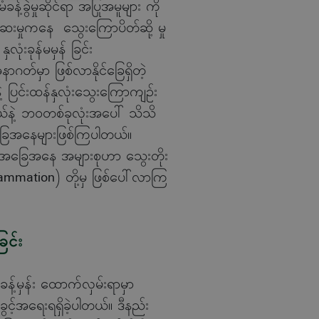
့်ခွဲမှုဆိုင်ရာ အပြုအမူများ ကို
ဆေးမှုကနေ သွေးကြောပိတ်ဆို့ မှု
ုံးခုန်မမှန် ခြင်း
တ်မှာ ဖြစ်လာနိုင်ခြေရှိတဲ့
ဲ့ ပြင်းထန်နှလုံးသွေးကြောကျဉ်း
်နဲ့ ဘဝတစ်ခုလုံးအပေါ် သိသိ
ခြေအနေများဖြစ်ကြပါတယ်။
r) အခြေအနေ အများစုဟာ သွေးတိုး
lammation) တို့မှ ဖြစ်ပေါ်လာကြ
ြင်း
 ခန့်မှန်း ထောက်လှမ်းရာမှာ
ခွင့်အရေးရရှိခဲ့ပါတယ်။ ဒီနည်း