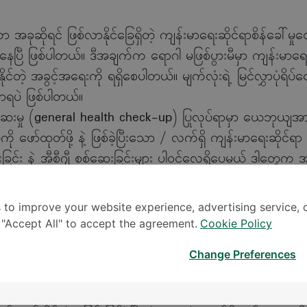
ာ အခုဆိုရင် ဖြစ်လာနိုင်ခြေရှိတဲ့ ကျန်းမာရေးဆိုင်ရာစိန်ခေါ်မှု
ေပြီ ဖြစ်ပါတယ်။ ဒီအချက်က ရောဂါ မဖြစ်ပွားမီမှာ ကျန်းမာရေးစေ
ုင်တဲ့ အခွင့်အရေးကို ရရှိစေပါတယ်။ မျက်လုံးရဲ့ မြင်လွှာပုံရိပ်တွေက
ာရပဲ ဖြစ်ပါတယ်။
ှု (general health check-up) ပြုလုပ်ရာမှာ ယေဘုယျအားဖြင်
ော်ထုတ်ဖို့ နဲ့ ဖြစ်ခဲ့ပြီးသော / လက်ရှိ ကျန်းမာရေးဆိုင်ရာ 
းခြင်း နဲ့ အီစီဂျီ စစ်ဆေးခြင်းများ ပါဝင်လေ့ရှိပေမယ့် ဒါတွေက 
တော့ ဖော်ထုတ်နိုင်ခြင်း မရှိပါဘူး။
ိုတာကတော့ ခန္ဓာကိုယ်ထဲကို ထိုးဖောက်ခြင်းမပြုဘဲ သွေးကြောလေ
 to improve your website experience, advertising service, 
စ်ပါတယ်။ ဒီသွေးကြောငယ်လေးတွေမှာ ဖြစ်နေတဲ့ ပြောင်းလဲမှု
k "Accept All" to accept the agreement.
Cookie Policy
မှုများ စတင်နေပြီဖြစ်တယ်ဆိုတာကို ခြေရာခံနိုင်ပါတယ်။
Change Preferences
 (general health check-up) တစ်ခု လုပ်မယ်ဆိုရင် သွေးတွ
ကို တိုင်းတာဖို့ သွေးစစ်ဆေး မှုများ ပါဝင်လေ့ရှိပါတယ်။ ဒီစစ်ဆ