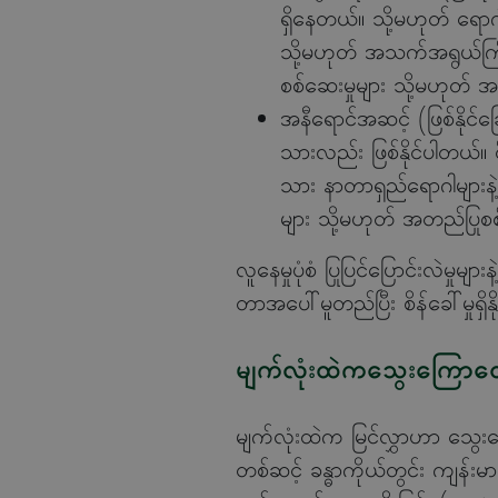
ရှိနေတယ်။ သို့မဟုတ် ရောဂါရှ
သို့မဟုတ် အသက်အရွယ်ကြီး
စစ်ဆေးမှုများ သို့မဟုတ် အတ
အနီရောင်အဆင့်
(
ဖြစ်နိုင်ခ
သားလည်း ဖြစ်နိုင်ပါတယ်။ စိန
သား နာတာရှည်ရောဂါများနဲ
များ သို့မဟုတ် အတည်ပြုစစ်ဆေ
လူနေမှုပုံစံ ပြုပြင်ပြောင်းလဲမ
တာအပေါ်မူတည်ပြီး စိန်ခေါ်မှုရှ
မျက်လုံးထဲကသွေးကြောတ
မျက်လုံးထဲက မြင်လွှာဟာ သွေးကြ
တစ်ဆင့် ခန္ဓာကိုယ်တွင်း ကျန်းမာ