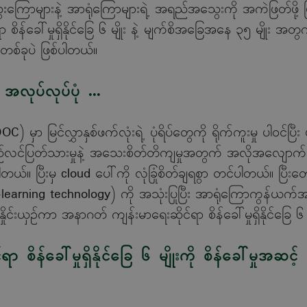
ွေးကြောများနဲ့ အာရုံကြောများရဲ့ အရည်အသွေးကို အကဲဖြတ်ဖို့ မြင်လ
န်ခေါ်မှုရှိနိုင်ခြေ ၆ မျိုး နဲ့ မျက်စိအခြေအနေ ၃၅ မျိုး အတွက်
စ်ခုပဲ ဖြစ်ပါတယ်။
 အလုပ်လုပ်ပုံ ...
ှာ မြင်လွှာနှစ်ဖက်လုံးရဲ့ ပုံရိပ်တွေကို ရိုက်ကူးမှု ပါဝင်ပြီး ပုံရိပ်
ည်လင်ပြတ်သားမှုနဲ့ အသေးစိတ်တိကျမှုအတွက် အလိုအလျောက် ထ
တယ်။ ပြီးမှ cloud ပေါ်ကို လုံခြုံစိတ်ချရစွာ တင်ပါတယ်။ ပြီးတေ
earning technology) ကို အသုံးပြုပြီး အာရုံကြောကွန်ယက်အတ
းနဲ့ နှိုင်းယှဉ်ကာ အနာဂတ် ကျန်းမာရေးဆိုင်ရာ စိန်ခေါ်မှုရှိနိုင်ခ
ိန်ခေါ်မှုရှိနိုင်ခြေ ၆ မျိုးကို စိန်ခေါ်မှုအဆင့်