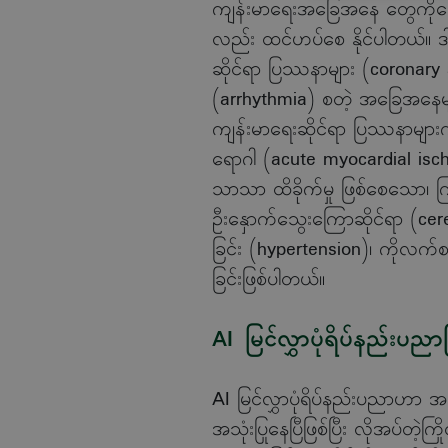
ကျန်းမာရေးအခြေအနေ တွေကိုဖော်ထုတ
လည်း ထင်ဟပ်စေ နိုင်ပါတယ်။ ဒါ့
ဆိုင်ရာ ပြဿနာများ (coronary art
(arrhythmia) စတဲ့ အခြေအနေများ
ကျန်းမာရေးဆိုင်ရာ ပြဿနာများကိုတ
ရောဂါ (acute myocardial isc
သာသာ ထိခိုက်မှု ဖြစ်စေသော၊ 
ဦးနှောက်သွေးကြောဆိုင်ရာ (cer
ခြင်း (hypertension)၊ ကိုလက်စထ
ခြင်းဖြစ်ပါတယ်။
AI မြင်လွှာပုံရိပ်နည်းပညာ
AI မြင်လွှာပုံရိပ်နည်းပညာဟာ အခုဆ
အသုံးပြုနေပြီဖြစ်ပြီး လိုအပ်တဲ့က