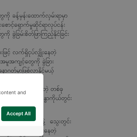
တွေကို ခန့်မှန်းထောက်လှမ်းရာမှာ
ာင့်ရှောက်မှုဆိုင်ရာလုပ်ငန်း
ို ခွဲခြမ်းစိတ်ဖြာကြည့်နိုင်ခြင်း
့ လက်ရှိငုပ်လျှိုးနေတဲ့
အမူအကျင့်တွေကို ခွဲခြား
အနာဂတ်မှာဖြစ်လာနိုင်မယ့်
း တွေကို မြင်နိုင်တဲ့ တစ်ခု
content and
တွေကနေတစ်ဆင့် ခန္ဓာကိုယ်တွင်း
Accept All
င်းကိုလက်စထရော နဲ့ သွေးတွင်း
ေးမှုတွေက ငုပ်လျှိုးနေတဲ့