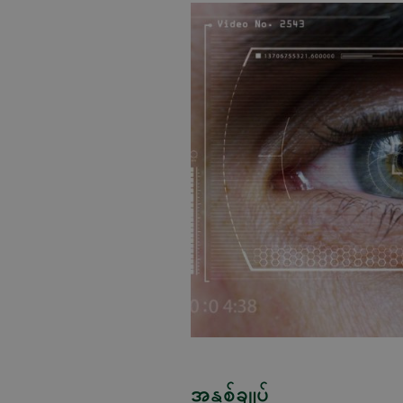
အနှစ်ချုပ်