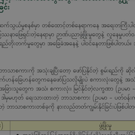
င်း
ုက ဆက်သွယ်မှုစနစ်မှာ တစ်ထောင့်တစ်နေရာကနေ အရေးတကြီးပါ
နာဖြေရှင်းတဲ့နေရာမှာ ဉာဏ်ပညာဖွံ့ဖြိုးမှုတွေနဲ့ လူနေမှုပတ်
စွမ်းရည်တိုးတက်မှုတွေမှာ အခြေခံအနေနဲ့ ပါဝင်နေတာဖြစ်ပါ
ဘာသာစကားကို အသုံးချပြီးတော့ ဖော်ပြနိုင်တဲ့ စွမ်းရည်ကို ဆို
 လက်ဟန်ခြေဟန်တွေကနေဖော်ပြသလိုမျိုးပဲ စကားလုံးတွေနဲ့ အသံ
ခြားသူတွေက အသံ၊ စကားလုံး၊ မြင်နိုင်တဲ့လက္ခဏာ (ဥပမာ - ကိ
ွေ) ဒါမှမဟုတ် ရေးသားထားတဲ့ ဘာသာစကား (ဥပမာ - ပတ်ဝန်းကျ
တဲ့ ဘာသာစကားတစ်ခုကို နားလည်တတ်ကျွမ်းနိုင်ခြင်းပဲဖြစ်ပါတ
း)
ဖွံ့ဖြိုးမှု