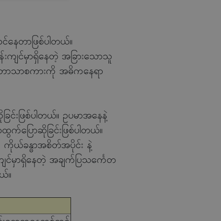
ဝင်နေတာဖြစ်ပါတယ်။
ဝန်းကျင်မှာရှိနေတဲ့ အခြားသောသူ
တယ်။ ဘာသာစကားကို အဓိကနေရာ
လိုခြင်းဖြစ်ပါတယ်။ ဥပမာအနေနဲ့
ထွက်ပြောဆိုခြင်းဖြစ်ပါတယ်။
ုယ်ခန္ဓာအစိတ်အပိုင်း နဲ့
င်မှာရှိနေတဲ့ အချက်ပြသင်္ကေတ
ယ်။