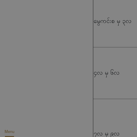
မွေကင်းစ မှ ၃လ
၄လ မှ ၆လ
Menu
၇လ မှ ၉လ