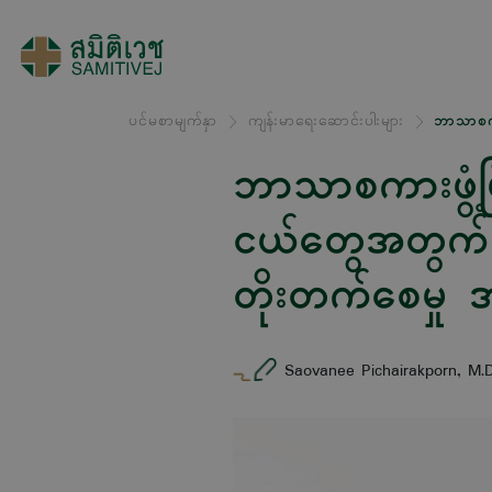
ပင်မစာမျက်နှာ
ကျန်းမာရေးဆောင်းပါးများ
ဘာသာစကား
ဘာသာစကားဖွံ့ဖြ
ငယ်တွေအတွက် သ
တိုးတက်စေမှု 
Saovanee Pichairakporn, M.