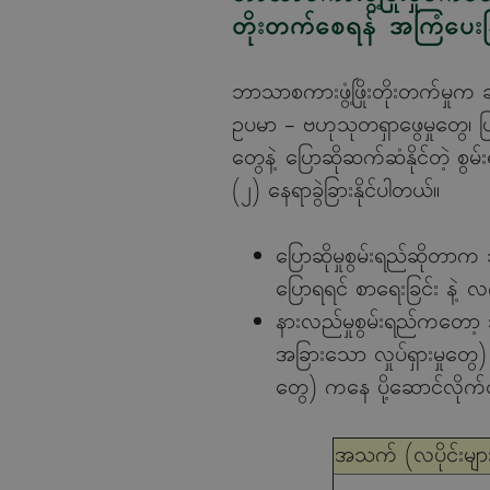
တိုးတက်စေရန် အကြံပေးခြ
ဘာသာစကားဖွံ့ဖြိုးတိုးတက်မှ
ဥပမာ - ဗဟုသုတရှာဖွေမှုတွေ၊ ပြဿ
တွေနဲ့ ပြောဆိုဆက်ဆံနိုင်တဲ့ 
(၂) နေရာခွဲခြားနိုင်ပါတယ်။
ပြောဆိုမှုစွမ်းရည်ဆိုတာက 
ပြောရရင် စာရေးခြင်း နဲ့
နားလည်မှုစွမ်းရည်ကတော့ အ
အခြားသော လှုပ်ရှားမှုတ
တွေ) ကနေ ပို့ဆောင်လိုက်
အသက် (လပိုင်းမျာ