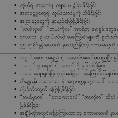
ကိုယ့်ရဲ့ အသက်နဲ့ ကျား၊ မ ခွဲခြားနိုင်ခြင်း
အရာဝတ္ထုတွေရဲ့ လုပ်ဆောင်မှုကို သိနိုင်ခြင်း
အခြားသူတွေကို နာမည်ပြောပြနိုင်ခြင်း
“ဘယ်သူလဲ”၊ “ဘယ်ကိုလဲ” အစရှိတဲ့ မေးခွန်းတွေမေးမြန
စကားလုံး ၃ လုံးပါဝင်တဲ့ စာကြောင်းများကို ရွတ်ဖတ်ပြေ
၇၅ ရာခိုင်နှုန်းလောက် နားလည်နိုင်တဲ့ စကားတွေကို ပြေ
အရွယ်အစား၊ အရှည် နဲ့ အရောင်အပေါ်မှုတည်ပြီး ခွဲ
အရောင် ၄ ရောင် နဲ့ အထက်ကို ခွဲခြားနိုင်ခြင်း
အသေအချာရှင်းပြနေတဲ့အချိန်မှာ အကြောင်းပြချက်ကို
တိရစ္ဆာန်၊ အစားအစာ နဲ့ အရာဝတ္ထုတွေအပေါ် ဗဟုသ
ပုံပြင်တိုတွေကို ပြောပြနိုင်ခြင်း
“ဘယ်မှာလဲ” ၊ “ဘာကြောင့်လဲ” “ဘာလို့လဲ” ဆိုတဲ့ မေ
ပြန်နိုင်ခြင်း
အချိန်တိုအတွင်းပြောကြားထားတဲ့ စကားတွေကို နားထေ