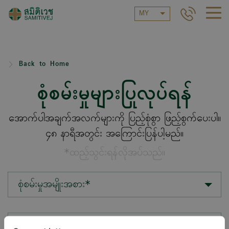
MY
Back to Home
စုံစမ်းမှုများပြုလုပ်ရန်
အောက်ပါအချက်အလက်များကို ပြည့်စုံစွာ ဖြည့်စွက်ပေးပါ။
၄၈ နာရီအတွင်း အကြောင်းပြန်ပါ့မည်။
*ထည့်သွင်းရန်လိုအပ်သည်။
စုံစမ်းမှုအမျိုးအစား*
တည်နေရာ*