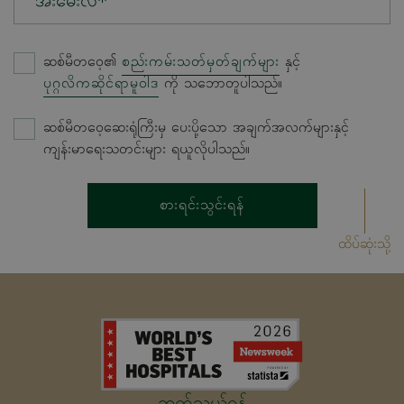
အီးမေးလ်*
ဆစ်မီတဝေ့၏
စည်းကမ်းသတ်မှတ်ချက်များ
နှင့်
ပုဂ္ဂလိကဆိုင်ရာမူဝါဒ
ကို သဘောတူပါသည်။
ဆစ်မီတဝေ့ဆေးရုံကြီးမှ ပေးပို့သော အချက်အလက်များနှင့်
ကျန်းမာရေးသတင်းများ ရယူလိုပါသည်။
စားရင်းသွင်းရန်
ထိပ်ဆုံးသို့