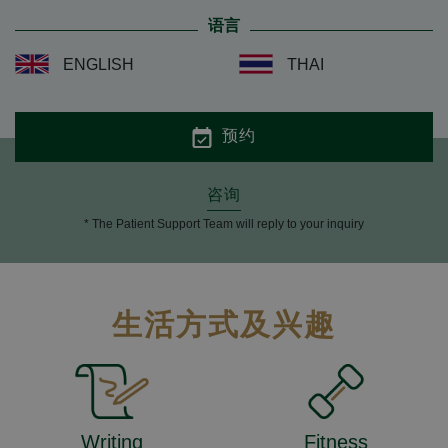
语言
ENGLISH
THAI
预约
咨询
* The Patient Support Team will reply to your inquiry
生活方式及兴趣
Writing
Fitness