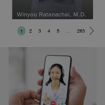
Winyou Ratanachai, M.D.
1
2
3
4
5
…
263