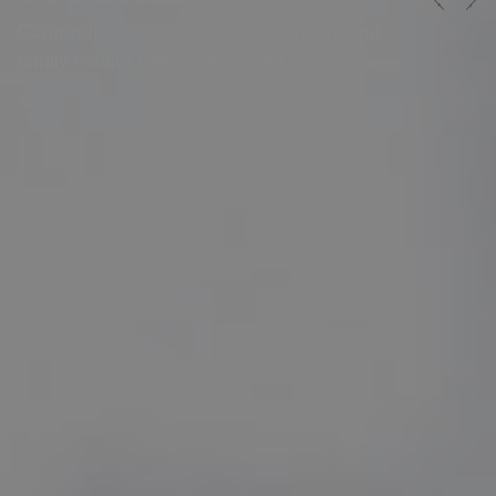
Comprehensive care for everyone in your
family Health Check-up Save Up to 70%
看更多