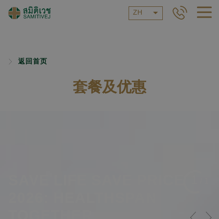
ZH
返回首页
套餐及优惠
SAVE LIFE SAVE PRICE
1
/
1
2026: HEALTHSPAN
TOGETHER