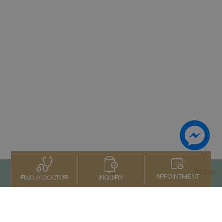
To top
APPOINTMENT
INQUIRY
FIND A DOCTOR