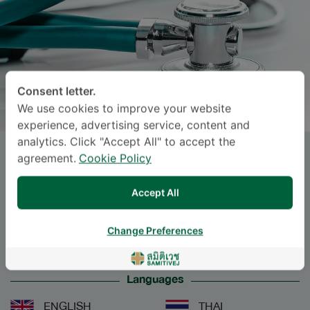
Consent letter.
We use cookies to improve your website
experience, advertising service, content and
analytics. Click "Accept All" to accept the
SAKKARIN KUNGSUKOOL
, M.D.
agreement.
Cookie Policy
Accept All
Specialties: Internal Medicine
-
Pulmonary Medicine and Pulmonary Critical
Change Preferences
Care, Internal Medicine
Languages
ENGLISH
THAI