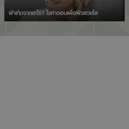
ฝ้าเกิดจากอะไร? ไขคำตอบเพื่อผิวสวยใส