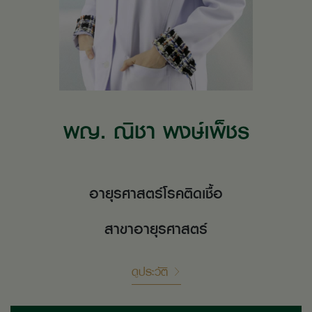
พญ. ณิชา พงษ์เพ็ชร
อายุรศาสตร์โรคติดเชื้อ
สาขาอายุรศาสตร์
ดูประวัติ