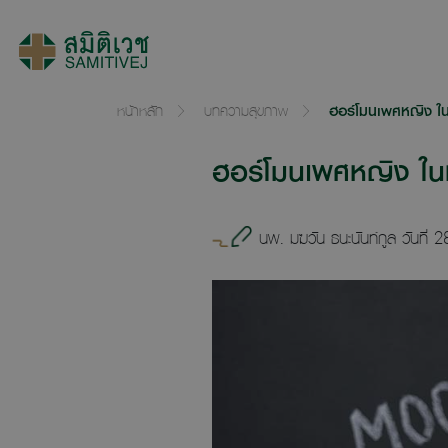
หน้าหลัก
บทความสุขภาพ
ฮอร์โมนเพศหญิง ใน
ฮอร์โมนเพศหญิง ในท
นพ. มฆวัน ธนะนันท์กูล วันที่