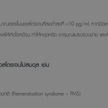
ริมาณฮอร์โมนเอสโตรเจนที่ลดต่ำลงที่ <10 pg/mL หากมีฮอ
งผลให้เกิดโรคอ้วน ทำให้หงุดหงิด อารมณ์แปรปรวนง่าย และเพิ
อสโตรเจนไม่สมดุล เช่น
อ
ผิดปกติ (Premenstruation syndrome – PMS)