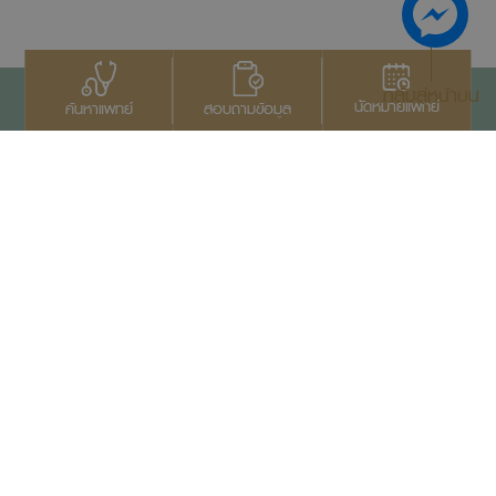
กลับสู่หน้าบน
นัดหมายแพทย์
สอบถามข้อมูล
ค้นหาแพทย์
ติดต่อเรา
+66 2022 2222
สงวนลิขสิทธิ์ © 2569
บริษัทสมิติเวช จำกัด (มหาชน)