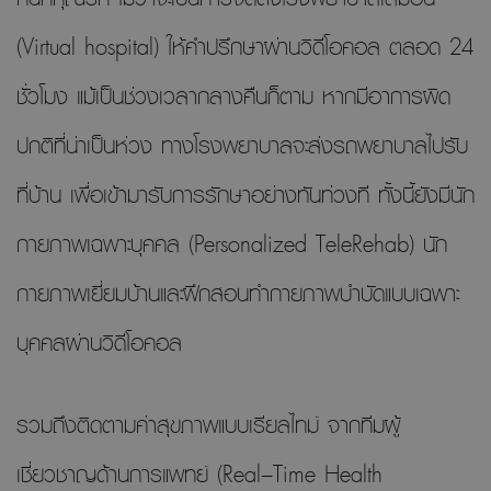
(Virtual hospital) ให้คำปรึกษาผ่านวิดีโอคอล ตลอด 24
ชั่วโมง แม้เป็นช่วงเวลากลางคืนก็ตาม หากมีอาการผิด
ปกติที่น่าเป็นห่วง ทางโรงพยาบาลจะส่งรถพยาบาลไปรับ
ที่บ้าน เพื่อเข้ามารับการรักษาอย่างทันท่วงที ทั้งนี้ยังมีนัก
กายภาพเฉพาะบุคคล (Personalized TeleRehab) นัก
กายภาพเยี่ยมบ้านและฝึกสอนทำกายภาพบำบัดแบบเฉพาะ
บุคคลผ่านวิดีโอคอล
รวมถึงติดตามค่าสุขภาพแบบเรียลไทม์ จากทีมผู้
เชี่ยวชาญด้านการแพทย์ (Real–Time Health