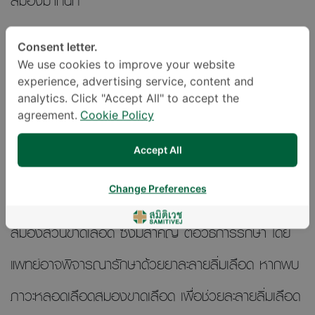
สมองมากนัก
การวินิจฉัยและรักษาโรคหลอดเลือดสมอง
Consent letter.
We use cookies to improve your website
experience, advertising service, content and
แพทย์เริ่มต้นการวินิจฉัยโรคด้วยการซักประวัติและตรวจ
analytics. Click "Accept All" to accept the
agreement.
Cookie Policy
ร่างกาย จากนั้นจึงส่งตรวจทางห้องปฏิบัติการ เช่น
Accept All
เอกซเรย์คอมพิวเตอร์สมอง (CT scan brain) หรือ
Change Preferences
ตรวจด้วยคลื่นแม่เหล็กไฟฟ้า (MRI brain) เพื่อดูภาวะ
สมองส่วนขาดเลือด ซึ่งมีสำคัญ ต่อวิธีการรักษา โดย
แพทย์อาจพิจารณารักษาด้วยยาละลายลิ่มเลือด หากพบ
ภาวะหลอดเลือดสมองขาดเลือด เพื่อช่วยละลายลิ่มเลือด