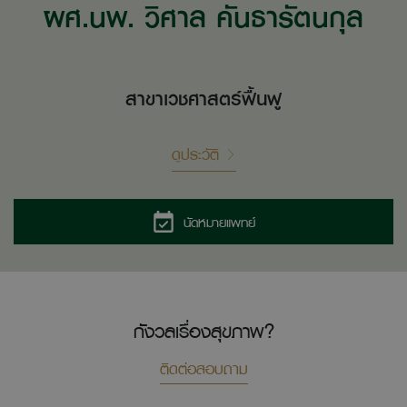
ผศ.นพ. วิศาล คันธารัตนกุล
สาขาเวชศาสตร์ฟื้นฟู
ดูประวัติ
นัดหมายแพทย์
กังวลเรื่องสุขภาพ?
ติดต่อสอบถาม