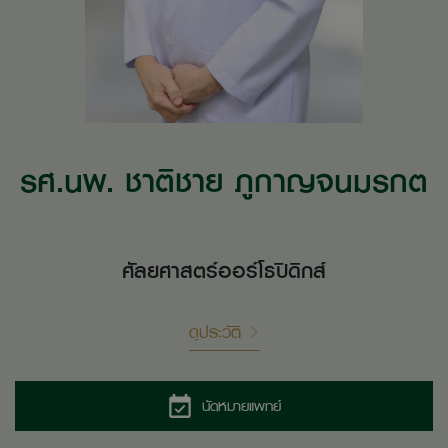
รศ.นพ. ชาติชาย ภูกาญจนมรกต
ศัลยศาสตร์ออร์โธปิดิกส์
ดูประวัติ
นัดหมายแพทย์