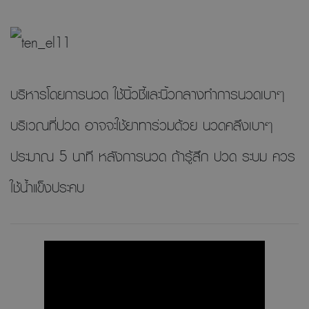
บริหารโดยการนวด ใช้นิ้วชี้และนิ้วกลางทำการนวดเบาๆ
บริเวณที่ปวด อาจจะใช้ยาทาร่วมด้วย นวดคลึงเบาๆ
ประมาณ 5 นาที หลังการนวด ถ้ารู้สึก ปวด ระบม ควร
ใช้น้ำแข็งประคบ