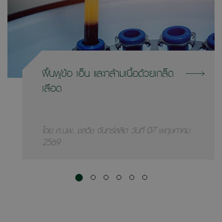
ฟื้นฟูข้อ เอ็น และกล้ามเนื้อด้วยเกล็ด
เลือด
โดย ศ.นพ. ชลวิช จันทร์ลลิต วันที่ 07 พฤษภาคม
2569