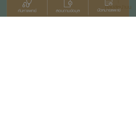
กลับสู่หน้าบน
นัดหมายแพทย์
สอบถามข้อมูล
ค้นหาแพทย์
ติดต่อเรา
+66 2022 2222
สงวนลิขสิทธิ์ © 2569
บริษัทสมิติเวช จำกัด (มหาชน)
เอกสารประกาศความเป็นส่วนตัว