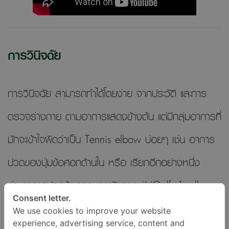
การวินิจฉัย
การวินิจฉัย สามารถทำได้โดยง่าย จากประวัติ และการ
ตรวจร่างกาย ตามอาการแสดงข้างต้น แต่มีกลุ่มอาการที่
มักจะเข้าใจผิดว่าเป็น Tennis elbow บ่อยๆ เช่น อาการ
ปวดของปุ่มข้อศอกด้านใน หรือ เรียกอีกอย่างหนึ่ง
ว่า
อาการปวดข้อศอกของนักกอลฟ์ (Golfer’s elbow
Consent letter.
)
ส่วนอีกอาการหนึ่ง คือ อาการปวดบริเวณปลาย
We use cookies to improve your website
experience, advertising service, content and