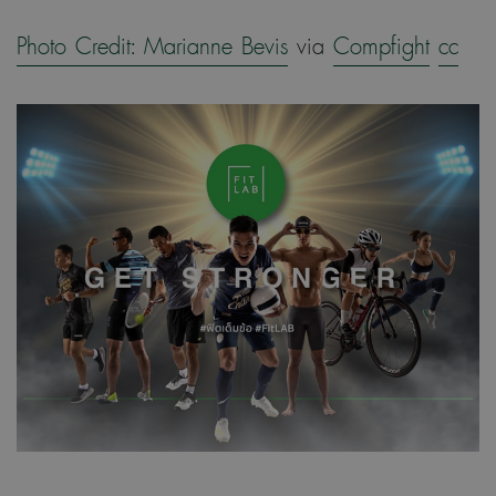
Photo Credit:
Marianne Bevis
via
Compfight
cc