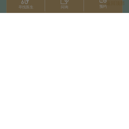
返回顶部
预约
问询
寻找医生
联系我们
+66 2022 2222
扫码获取微信人工服务
版权归泰国三美泰集团所有
Privacy Notice
使用条款